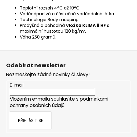
Teplotní rozsah 4°C až 10°C.
Voděodpudivá a částečně voděodolná látka.
Technologie Body mapping.
Prodyšná a pohodlná
vložka KLIMA 8 HF
s
maximální hustotou 120 kg/m³.
Váha 250 gramů.
Z
á
Odebírat newsletter
p
Nezmeškejte žádné novinky či slevy!
a
t
E-mail
í
Vložením e-mailu souhlasíte s
podmínkami
ochrany osobních údajů
PŘIHLÁSIT SE