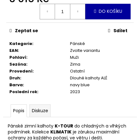
č
Měrná
u
DO KOŠÍKU
cena:
j
e
m
Zeptat se
Sdílet
e
Kategorie
:
Pánské
EAN
:
Zvolte variantu
FROG
Pohlaví
:
Muži
58
TRACK
Sezóna
:
Zima
GREEN
Provedení
:
Ostatní
16
Druh
:
Dlouhé kalhoty ALÉ
055
Barva
:
navy blue
Kč
Poslední rok
:
2023
Popis
Diskuze
Pánské zimní kalhoty
K-TOUR
do chladných a vlhkých
podmínek. Kolekce
KLIMATIK
je zárukou maximální
ochrany za každého počasí, ve větru i dešti.