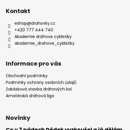
Kontakt
eshop
@
drahovky.cz
+420 777 444 740
Akademie dráhove cyklistiky
akademie_drahove_cyklistiky
Informace pro vás
Obchodní podmínky
Podmínky ochrany osobních údajů
Zakázková stavba dráhových kol
Amatérská dráhová liga
Novinky
Co v 7 pádech Dědek vyzkoušel a já dělám