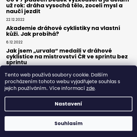
už rok: dráha vysochá tělo, zocelí mysl a
naučí jezdit
22.12.2022
Akademie dráhové cyklistiky na vlastní
kůži. Jak probíhá?
6.12.2022
Jak jsem „urvala“ medaili v dráhové
cyklistice na mistrovství ČR ve sprintu bez
sprintu
6.7.2022
Tento web používá soubory cookie. Dalším
procházením tohoto webu vyjadřujete souhlas s
jejich používáním.. Více informací
zde
.
Nastavení
Vytvořil Shoptet
Souhlasím
Copyright 2026
Dráhovky.cz
. Všechna práva vyhrazena.