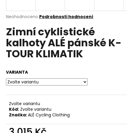
a
j
Průměrné
Neohodnoceno
Podrobnosti hodnocení
í
hodnocení
Zimní cyklistické
produktu
t
je
?
kalhoty ALÉ pánské K-
0,0
z
TOUR KLIMATIK
5
hvězdiček.
HLEDAT
VARIANTA
D
o
Zvolte variantu
p
Kód:
Zvolte variantu
o
Značka:
ALÉ Cycling Clothing
r
u
3 015 Kč