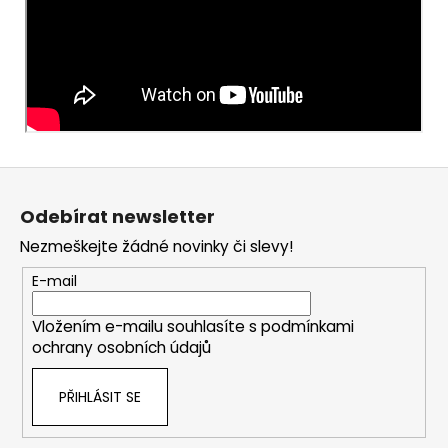
Z
á
Odebírat newsletter
p
Nezmeškejte žádné novinky či slevy!
a
t
E-mail
í
Vložením e-mailu souhlasíte s
podmínkami
ochrany osobních údajů
PŘIHLÁSIT SE