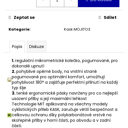
č
cena:
u
j
Zeptat se
Sdílet
e
m
Kategorie
:
Kask MOJITO3
e
Popis
Diskuze
PŘILBA
KASK
MOJITO3
1.
regulační mikrometrické kolečko, pogumované, pro
ATLANTIC
dokonalé upnutí
BLUE
2.
pohyblivé opěrné body, na vnitřní straně
3
pogumované pro optimální komfort, umožňují
790
pohyblivost
180° a zajišťuje perfektní přilnutí na každý
Kč
typ šíje
3.
tenké ergonomické pásky navrženy pro co nejlepší
usazení přilby a její maximální lehkost
Technologie MIT aplikovaná na všechny modely
cyklistických přileb KASK,
zaručuje větší bezpečnost a
celkovou ochranu díky polykarbonátové vrstvě
na
skořepině přilby v horní části, po obvodu a v zadní
části.