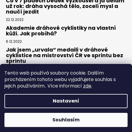
Co v 7 pádech Dědek vyzkoušel a já dělám
už rok: dráha vysochá tělo, zocelí mysl a
naučí jezdit
22.12.2022
Akademie dráhové cyklistiky na vlastní
kůži. Jak probíhá?
6.12.2022
Jak jsem „urvala“ medaili v dráhové
cyklistice na mistrovství ČR ve sprintu bez
sprintu
6.7.2022
Tento web používá soubory cookie. Dalším
procházením tohoto webu vyjadřujete souhlas s
jejich používáním.. Více informací
zde
.
Nastavení
Vytvořil Shoptet
Souhlasím
Copyright 2026
Dráhovky.cz
. Všechna práva vyhrazena.