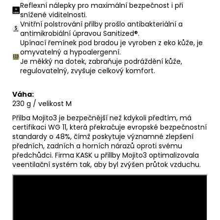
Reflexní nálepky pro maximální bezpečnost i při
snížené viditelnosti.
Vnitřní polstrování přilby prošlo antibakteriální a
antimikrobiální úpravou Sanitized®.
Upínací řemínek pod bradou je vyroben z eko kůže, je
omyvatelný a hypoalergenní.
Je měkký na dotek, zabraňuje podráždění kůže,
regulovatelný, zvyšuje celkový komfort.
Váha:
230 g / velikost M
Přilba Mojito3
je bezpečnější než kdykoli předtím, má
certifikaci WG 11, která překračuje evropské bezpečnostní
standardy o 48%, čímž poskytuje významné zlepšení
předních, zadních a horních nárazů oproti svému
předchůdci. Firma KASK u přillby Mojito3 optimalizovala
veentilační systém tak, aby byl zvýšen průtok vzduchu.