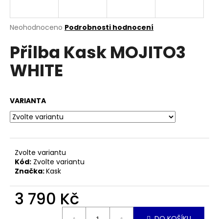
a
j
Průměrné
Neohodnoceno
Podrobnosti hodnocení
í
hodnocení
Přilba Kask MOJITO3
produktu
t
je
?
WHITE
0,0
z
5
hvězdiček.
VARIANTA
HLEDAT
Zvolte variantu
D
Kód:
Zvolte variantu
o
Značka:
Kask
p
o
3 790 Kč
r
u
Měrná
DO KOŠÍKU