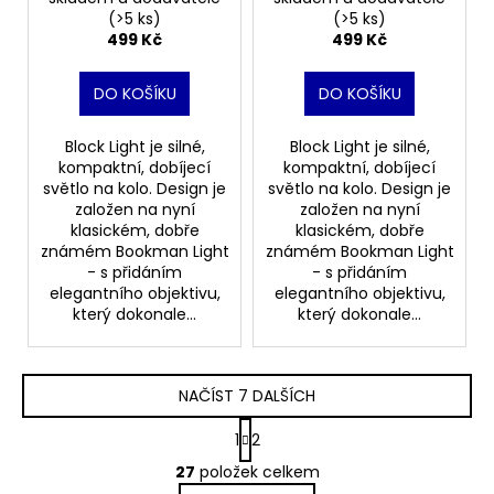
(>5 ks)
(>5 ks)
499 Kč
499 Kč
DO KOŠÍKU
DO KOŠÍKU
Block Light je silné,
Block Light je silné,
kompaktní, dobíjecí
kompaktní, dobíjecí
světlo na kolo. Design je
světlo na kolo. Design je
založen na nyní
založen na nyní
klasickém, dobře
klasickém, dobře
známém Bookman Light
známém Bookman Light
- s přidáním
- s přidáním
elegantního objektivu,
elegantního objektivu,
který dokonale...
který dokonale...
NAČÍST 7 DALŠÍCH
S
1
2
t
O
r
27
položek celkem
v
á