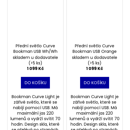
Přední světlo Curve
Přední světlo Curve
Bookman USB Wh/Wh
Bookman USB Orange
skladem u dodavatele
skladem u dodavatele
(>5 ks)
(>5 ks)
1 099 Kč
1 099 Kč
DO KOŠÍKU
DO KOŠÍKU
Bookman Curve Light je
Bookman Curve Light je
zářivé světlo, které se
zářivé světlo, které se
nabíjí pomocí USB. Má
nabíjí pomocí USB. Má
maximální jas 220
maximální jas 220
lumenů a vydrží svítit 70
lumenů a vydrží svítit 70
hodin. Design skla, které
hodin. Design skla, které
se přelévá po stranách,
se přelévá po stranách,