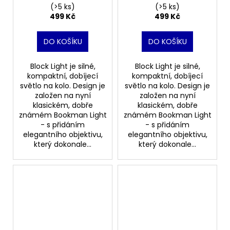
(>5 ks)
(>5 ks)
499 Kč
499 Kč
DO KOŠÍKU
DO KOŠÍKU
Block Light je silné,
Block Light je silné,
kompaktní, dobíjecí
kompaktní, dobíjecí
světlo na kolo. Design je
světlo na kolo. Design je
založen na nyní
založen na nyní
klasickém, dobře
klasickém, dobře
známém Bookman Light
známém Bookman Light
- s přidáním
- s přidáním
elegantního objektivu,
elegantního objektivu,
který dokonale...
který dokonale...