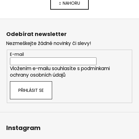
NAHORU
l
n
k
á
o
d
Z
v
a
á
á
c
Odebírat newsletter
n
p
í
í
Nezmeškejte žádné novinky či slevy!
p
a
r
t
E-mail
v
í
k
Vložením e-mailu souhlasíte s
podmínkami
y
ochrany osobních údajů
v
ý
PŘIHLÁSIT SE
p
i
s
u
Instagram