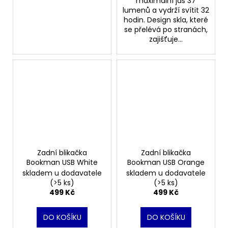
maximální jas 37
lumenů a vydrží svítit 32
hodin. Design skla, které
se přelévá po stranách,
zajišťuje...
Zadní blikačka
Zadní blikačka
Bookman USB White
Bookman USB Orange
skladem u dodavatele
skladem u dodavatele
(>5 ks)
(>5 ks)
499 Kč
499 Kč
DO KOŠÍKU
DO KOŠÍKU