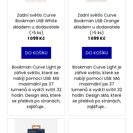
p
č
ů
u
r
j
o
Zadní světlo Curve
Zadní světlo Curve
e
Bookman USB White
Bookman USB Orange
d
m
skladem u dodavatele
skladem u dodavatele
u
e
(>5 ks)
(>5 ks)
k
1 099 Kč
1 099 Kč
t
TRIKO
DO KOŠÍKU
DO KOŠÍKU
ů
BABSON
BY
@ASPHALTCYCLINGLAB
Bookman Curve Light je
Bookman Curve Light je
zářivé světlo, které se
zářivé světlo, které se
590
nabíjí pomocí USB. Má
nabíjí pomocí USB. Má
Kč
maximální jas 37
maximální jas 37
lumenů a vydrží svítit 32
lumenů a vydrží svítit 32
hodin. Design skla, které
hodin. Design skla, které
se přelévá po stranách,
se přelévá po stranách,
zajišťuje...
zajišťuje...