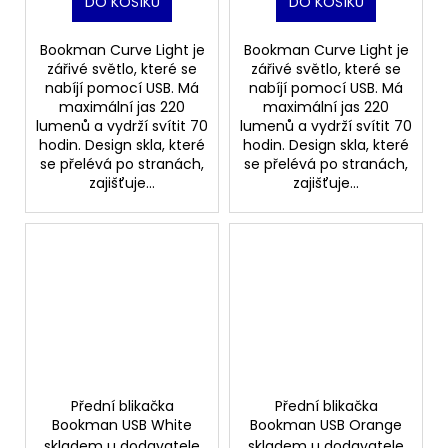
DO KOŠÍKU
DO KOŠÍKU
Bookman Curve Light je
Bookman Curve Light je
zářivé světlo, které se
zářivé světlo, které se
nabíjí pomocí USB. Má
nabíjí pomocí USB. Má
maximální jas 220
maximální jas 220
lumenů a vydrží svítit 70
lumenů a vydrží svítit 70
hodin. Design skla, které
hodin. Design skla, které
se přelévá po stranách,
se přelévá po stranách,
zajišťuje...
zajišťuje...
Přední blikačka
Přední blikačka
Bookman USB White
Bookman USB Orange
skladem u dodavatele
skladem u dodavatele