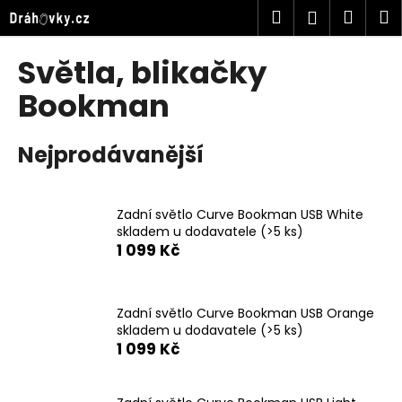
K
Přejít
Hledat
Náku
M
Přihlášen
na
o
obsah
Zpět
Zpět
košík
š
Světla, blikačky
í
C
Bookman
k
o
p
Nejprodávanější
o
t
ř
Zadní světlo Curve Bookman USB White
skladem u dodavatele
(>5 ks)
e
1 099 Kč
b
u
j
Zadní světlo Curve Bookman USB Orange
e
skladem u dodavatele
(>5 ks)
1 099 Kč
t
e
n