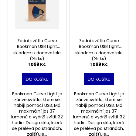
Zadní světlo Curve
Zadní světlo Curve
Bookman USB Light
Bookman USB Light
Blue
Beige
skladem u dodavatele
skladem u dodavatele
(>5 ks)
(>5 ks)
1 099 Kč
1 099 Kč
DO KOŠÍKU
DO KOŠÍKU
Bookman Curve Light je
Bookman Curve Light je
zářivé světlo, které se
zářivé světlo, které se
nabíjí pomocí USB. Má
nabíjí pomocí USB. Má
maximální jas 37
maximální jas 37
lumenů a vydrží svítit 32
lumenů a vydrží svítit 32
hodin. Design skla, které
hodin. Design skla, které
se přelévá po stranách,
se přelévá po stranách,
zajišťuje...
zajišťuje...