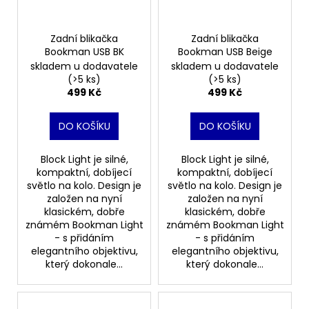
Zadní blikačka
Zadní blikačka
Bookman USB BK
Bookman USB Beige
skladem u dodavatele
skladem u dodavatele
(>5 ks)
(>5 ks)
499 Kč
499 Kč
DO KOŠÍKU
DO KOŠÍKU
Block Light je silné,
Block Light je silné,
kompaktní, dobíjecí
kompaktní, dobíjecí
světlo na kolo. Design je
světlo na kolo. Design je
založen na nyní
založen na nyní
klasickém, dobře
klasickém, dobře
známém Bookman Light
známém Bookman Light
- s přidáním
- s přidáním
elegantního objektivu,
elegantního objektivu,
který dokonale...
který dokonale...