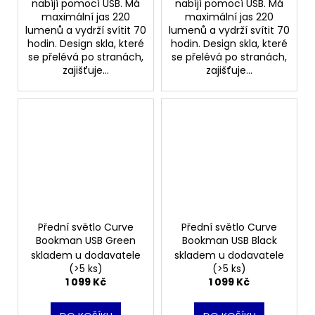
nabíjí pomocí USB. Má
nabíjí pomocí USB. Má
maximální jas 220
maximální jas 220
lumenů a vydrží svítit 70
lumenů a vydrží svítit 70
hodin. Design skla, které
hodin. Design skla, které
se přelévá po stranách,
se přelévá po stranách,
zajišťuje...
zajišťuje...
Přední světlo Curve
Přední světlo Curve
Bookman USB Green
Bookman USB Black
skladem u dodavatele
skladem u dodavatele
(>5 ks)
(>5 ks)
1 099 Kč
1 099 Kč