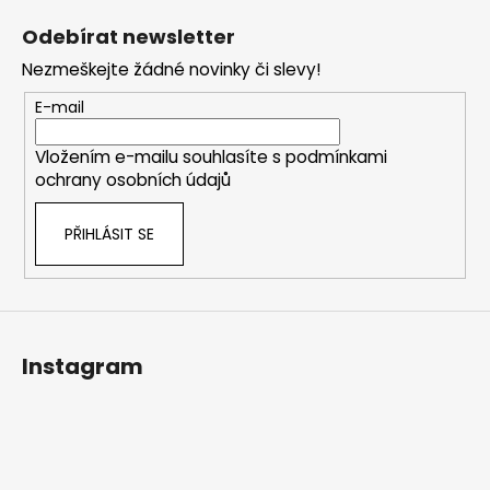
č
á
u
Odebírat newsletter
p
j
Nezmeškejte žádné novinky či slevy!
e
a
m
t
E-mail
e
í
Vložením e-mailu souhlasíte s
podmínkami
ochrany osobních údajů
CYKLISTICKÝ
DRES
KRÁTKÝ
PŘIHLÁSIT SE
ALÉ
PR-
R
"ADC"
2
690
Instagram
Kč