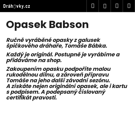
K
Přejít
Hledat
Náku
M
Přihlášen
na
o
obsah
Zpět
Zpět
košík
š
Opasek Babson
í
C
k
o
Ručně vyráběné opasky z galusek
špičkového dráhaře, Tomáše Bábka.
p
Každý je originál. Postupně je vyrábíme a
o
přidáváme na shop.
t
Zakoupením opasku podpoříte malou
ř
rukodělnou dílnu, a zároveň přípravu
e
Tomáše na jeho další závodní sezónu.
A získáte nejen originální opasek, ale i kartu
b
s podpisem. A podepsaný číslovaný
u
certifikát pravosti.
j
e
t
e
n