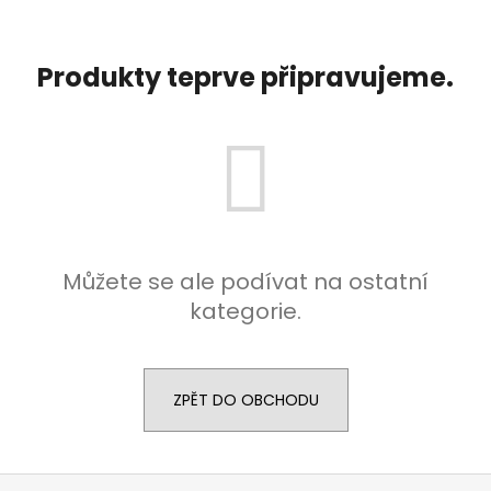
a
j
Produkty teprve připravujeme.
í
t
?
HLEDAT
Můžete se ale podívat na ostatní
kategorie.
D
o
p
ZPĚT DO OBCHODU
o
r
u
Z