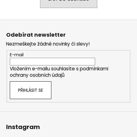
a
j
Z
í
á
t
Odebírat newsletter
p
?
Nezmeškejte žádné novinky či slevy!
a
t
E-mail
í
Vložením e-mailu souhlasíte s
podmínkami
HLEDAT
ochrany osobních údajů
PŘIHLÁSIT SE
D
o
p
o
r
Instagram
u