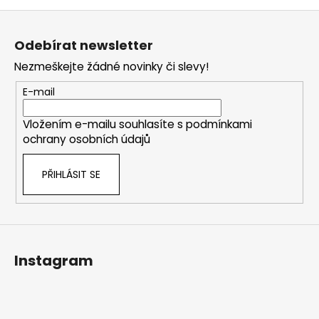
č
v
Z
u
l
j
á
á
Odebírat newsletter
e
d
p
m
a
Nezmeškejte žádné novinky či slevy!
a
e
c
t
E-mail
í
í
p
ŠEDÁ
Vložením e-mailu souhlasíte s
podmínkami
r
MIKINA
ochrany osobních údajů
v
UNISEX
k
990
PŘIHLÁSIT SE
y
Kč
v
ý
p
i
s
Instagram
u