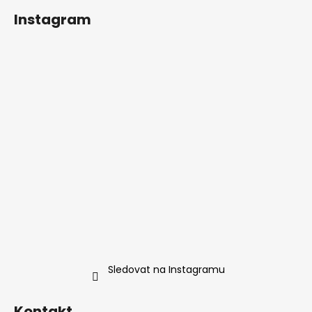
s
Instagram
u
Sledovat na Instagramu
Kontakt