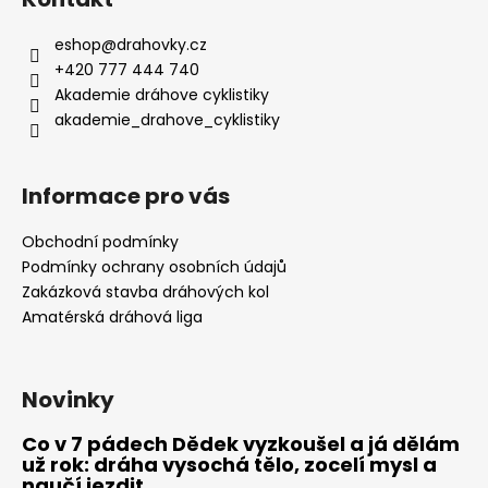
eshop
@
drahovky.cz
+420 777 444 740
Akademie dráhove cyklistiky
akademie_drahove_cyklistiky
Informace pro vás
Obchodní podmínky
Podmínky ochrany osobních údajů
Zakázková stavba dráhových kol
Amatérská dráhová liga
Novinky
Co v 7 pádech Dědek vyzkoušel a já dělám
už rok: dráha vysochá tělo, zocelí mysl a
naučí jezdit