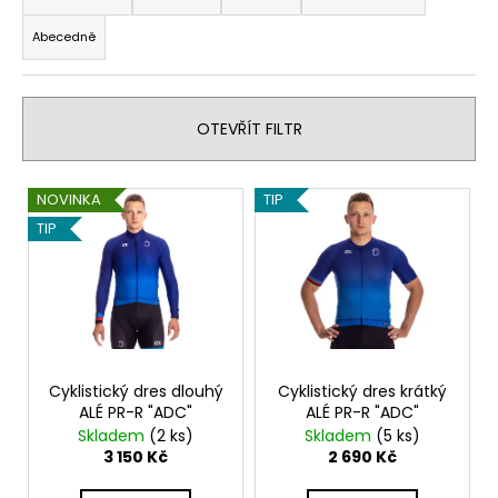
z
a
Abecedně
e
j
n
í
í
t
OTEVŘÍT FILTR
p
?
r
V
o
NOVINKA
TIP
ý
d
TIP
p
u
HLEDAT
i
k
s
t
p
ů
D
r
o
o
Cyklistický dres dlouhý
Cyklistický dres krátký
p
ALÉ PR-R "ADC"
ALÉ PR-R "ADC"
d
o
Skladem
(2 ks)
Skladem
(5 ks)
r
u
3 150 Kč
2 690 Kč
u
k