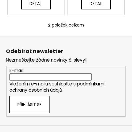
č
t
DETAIL
DETAIL
u
ů
j
e
2
položek celkem
m
O
e
v
Z
l
á
á
MODRÁ
Odebírat newsletter
d
p
MIKINA
a
Nezmeškejte žádné novinky či slevy!
S
a
KAPUCÍ
c
t
UNISEX
E-mail
í
í
1
p
090
Vložením e-mailu souhlasíte s
podmínkami
r
Kč
ochrany osobních údajů
v
k
PŘIHLÁSIT SE
y
v
ý
p
i