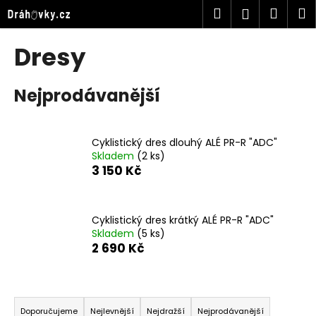
K
Přejít
Hledat
Náku
M
Přihlášen
na
o
obsah
Zpět
Zpět
košík
š
Dresy
í
C
k
Nejprodávanější
o
p
o
Cyklistický dres dlouhý ALÉ PR-R "ADC"
t
Skladem
(2 ks)
ř
3 150 Kč
e
b
u
Cyklistický dres krátký ALÉ PR-R "ADC"
Skladem
(5 ks)
j
2 690 Kč
e
t
Ř
e
a
n
Doporučujeme
Nejlevnější
Nejdražší
Nejprodávanější