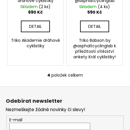
drahové cyklistiky
@asphaltcyclinglab
Skladem
(2 ks)
Skladem
(4 ks)
690 Kč
590 Kč
DETAIL
DETAIL
Triko Akademie dráhové
Triko Babson by
cyklistiky
@asphaltcyclinglab k
příležitosti vítězství
ankety Král cyklistiky!
4
položek celkem
O
v
Z
l
á
á
Odebírat newsletter
d
p
a
Nezmeškejte žádné novinky či slevy!
a
c
t
E-mail
í
í
p