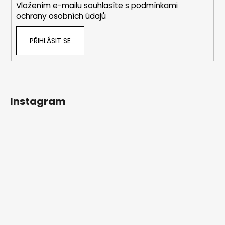
Vložením e-mailu souhlasíte s
podmínkami
r
ochrany osobních údajů
v
k
PŘIHLÁSIT SE
y
v
ý
p
i
s
Instagram
u