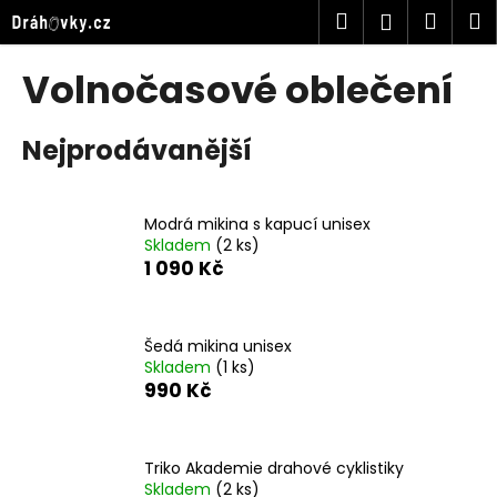
K
Přejít
Hledat
Náku
M
Přihlášen
na
o
obsah
Zpět
Zpět
košík
š
Volnočasové oblečení
í
C
k
Nejprodávanější
o
p
o
Modrá mikina s kapucí unisex
t
Skladem
(2 ks)
ř
1 090 Kč
e
b
u
Šedá mikina unisex
Skladem
(1 ks)
j
990 Kč
e
t
e
Triko Akademie drahové cyklistiky
n
Skladem
(2 ks)