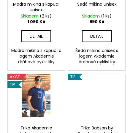
č
o
Modrá mikina s kapucí
Šedá mikina unisex
u
unisex
d
j
Skladem
(2 ks)
Skladem
(1 ks)
e
u
1 090 Kč
990 Kč
m
k
e
t
DETAIL
DETAIL
ů
ŠEDÁ
Modrá mikina s kapucí a
Šedá mikina unisex s
MIKINA
logem Akademie
logem Akademie
UNISEX
dráhové cyklistiky
dráhové cyklistiky
990
Kč
AKCE
TIP
TIP
Triko Akademie
Triko Babson by