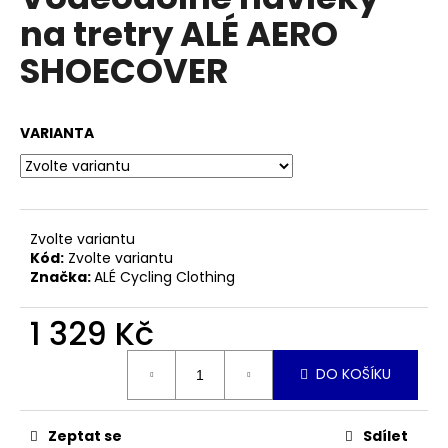
je
a
na tretry ALÉ AERO
0,0
z
j
SHOECOVER
5
í
hvězdiček.
t
?
VARIANTA
HLEDAT
Zvolte variantu
Kód:
Zvolte variantu
Značka:
ALÉ Cycling Clothing
D
1 329 Kč
o
Měrná
p
DO KOŠÍKU
cena:
o
r
u
Zeptat se
Sdílet