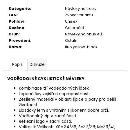
č
u
Kategorie
:
Návleky na tretry
j
EAN
:
Zvolte variantu
e
Pohlaví
:
Unisex
m
Sezóna
:
Celoroční
e
Druh
:
Návleky na obuv ALÉ
Provedení
:
Ostatní
Barva
:
fluo yellow-black
CYKLISTICKÁ
ČEPIČKA
ADC
Popis
Diskuze
390
Kč
VODĚODOLNÉ CYKLISTICKÉ NÁVLEKY.
Kombinace tří voděodolných látek.
Lepené švy zajišťují nepropustnost.
Zesílený materiál v oblasti špice a paty pro delší
životnost.
Elastický lem s vnitřním silikonem dobře drží.
Voděodolný zip v zadní části.
Reflexní logo v zadní části.
Velikosti: Velikosti: XS= 34/36; S=37/38; M=39/41;