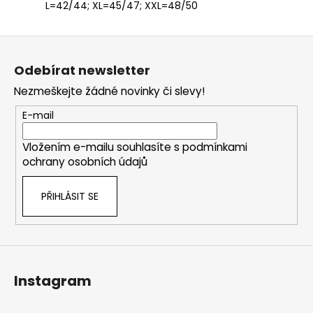
L=42/44; XL=45/47; XXL=48/50
Z
á
Odebírat newsletter
p
Nezmeškejte žádné novinky či slevy!
a
t
E-mail
í
Vložením e-mailu souhlasíte s
podmínkami
ochrany osobních údajů
PŘIHLÁSIT SE
Instagram