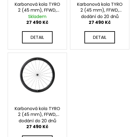
č
o
Karbonová kola TYRO
Karbonová kola TYRO
u
2 (45 mm), FFWD,
2 (45 mm), FFWD,
d
j
MattBlack, plášť
MattBlack, plášť,
Skladem
dodání do 20 dnů
e
u
ráfkové brzdy
27 490 Kč
27 490 Kč
m
k
e
t
DETAIL
DETAIL
ů
PŘILBA
KASK
MOJITO3
BLACK
3
790
Kč
Karbonová kola TYRO
2 (45 mm), FFWD,
MattBlack, galuska,
dodání do 20 dnů
ráfkové brzdy
27 490 Kč