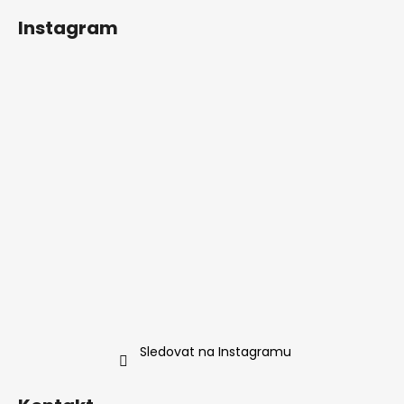
i
s
Instagram
u
Sledovat na Instagramu