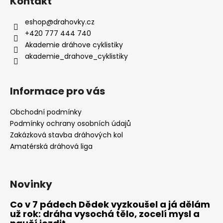
Kontakt
eshop
@
drahovky.cz
+420 777 444 740
Akademie dráhove cyklistiky
akademie_drahove_cyklistiky
Informace pro vás
Obchodní podmínky
Podmínky ochrany osobních údajů
Zakázková stavba dráhových kol
Amatérská dráhová liga
Novinky
Co v 7 pádech Dědek vyzkoušel a já dělám
už rok: dráha vysochá tělo, zocelí mysl a