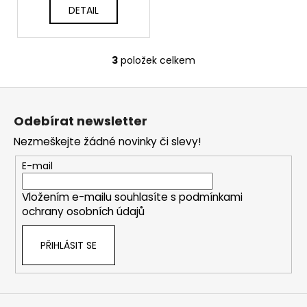
DETAIL
3
položek celkem
O
v
Z
l
á
á
Odebírat newsletter
d
p
a
Nezmeškejte žádné novinky či slevy!
a
c
t
E-mail
í
í
p
Vložením e-mailu souhlasíte s
podmínkami
r
ochrany osobních údajů
v
k
PŘIHLÁSIT SE
y
v
ý
p