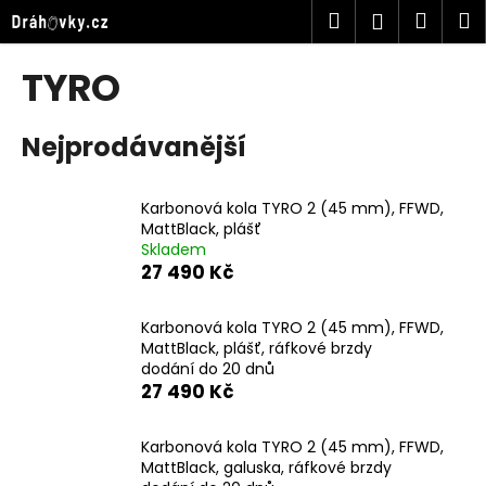
K
Přejít
Hledat
Náku
M
Přihlášen
na
o
obsah
Zpět
Zpět
košík
š
TYRO
í
C
k
Nejprodávanější
o
p
o
Karbonová kola TYRO 2 (45 mm), FFWD,
t
MattBlack, plášť
Skladem
ř
27 490 Kč
e
b
Karbonová kola TYRO 2 (45 mm), FFWD,
u
MattBlack, plášť, ráfkové brzdy
j
dodání do 20 dnů
27 490 Kč
e
t
Karbonová kola TYRO 2 (45 mm), FFWD,
e
MattBlack, galuska, ráfkové brzdy
n