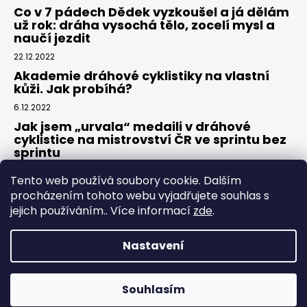
Co v 7 pádech Dědek vyzkoušel a já dělám
už rok: dráha vysochá tělo, zocelí mysl a
naučí jezdit
22.12.2022
Akademie dráhové cyklistiky na vlastní
kůži. Jak probíhá?
6.12.2022
Jak jsem „urvala“ medaili v dráhové
cyklistice na mistrovství ČR ve sprintu bez
sprintu
6.7.2022
Tento web používá soubory cookie. Dalším
procházením tohoto webu vyjadřujete souhlas s
jejich používáním.. Více informací
zde
.
Nastavení
Vytvořil Shoptet
Souhlasím
Copyright 2026
Dráhovky.cz
. Všechna práva vyhrazena.