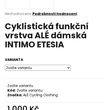
a
j
Průměrné
Neohodnoceno
Podrobnosti hodnocení
í
hodnocení
Cyklistická funkční
produktu
t
je
?
vrstva ALÉ dámská
0,0
z
INTIMO ETESIA
5
hvězdiček.
HLEDAT
VARIANTA
D
o
Zvolte variantu
p
Kód:
Zvolte variantu
o
Značka:
ALÉ Cycling Clothing
r
u
1 000 Kč