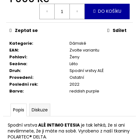
č
Měrná
u
DO KOŠÍKU
cena:
j
e
m
Zeptat se
Sdílet
e
Kategorie
:
Dámské
EAN
:
Zvolte variantu
PŘILBA
Pohlaví
:
Ženy
KASK
MOJITO3
Sezóna
:
Léto
WHITE
Druh
:
Spodní vrstvy ALÉ
3
Provedení
:
Ostatní
790
Poslední rok
:
2022
Kč
Barva
:
reddish purple
Popis
Diskuze
Spodní vrstva
ALÉ INTIMO ETESIA
je tak lehká, že si ani
nevšimnete, že ji máte na sobě. Vyrobeno z naší tkaniny
POLARTEC® DELTA.