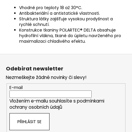
Vhodné pro teploty 18 až 30°C.
Antibakteriální a antistatické vlastnosti.
Struktura látky zajišťuje vysokou prodyšnost a
rychlé schnutí.
Konstrukce tkaniny POLARTEC® DELTA obsahuje
hydrofilní vlákna, tkané do úpletu navrženého pro
maximalizaci chladivého efektu.
Z
á
Odebírat newsletter
p
Nezmeškejte žádné novinky či slevy!
a
t
E-mail
í
Vložením e-mailu souhlasíte s
podmínkami
ochrany osobních údajů
PŘIHLÁSIT SE