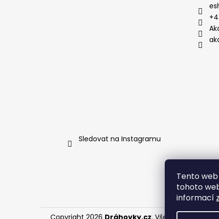
es
+4
Ak
ak
Sledovat na Instagramu
Tento web 
tohoto webu
informací
Copyright 2026
Dráhovky.cz
. Všechna práva vy