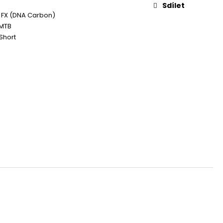
 GREEN
Sdílet
 FX (DNA Carbon)
 MTB
Short