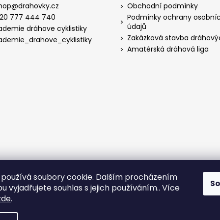
hop
@
drahovky.cz
Obchodní podmínky
20 777 444 740
Podmínky ochrany osobní
údajů
ademie dráhove cyklistiky
Zakázková stavba dráhový
ademie_drahove_cyklistiky
Amatérská dráhová liga
používá soubory cookie. Dalším procházením
S
 vyjadřujete souhlas s jejich používáním.. Více
zde
.
hrazena.