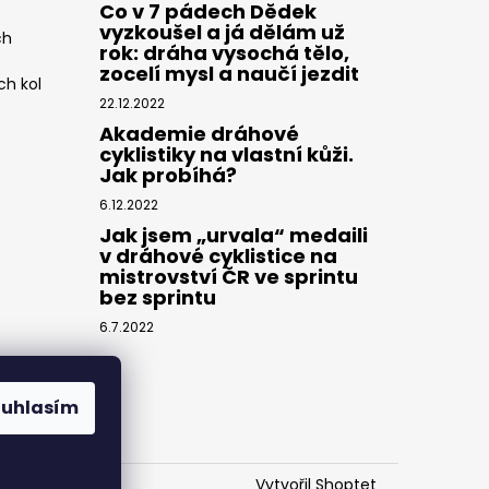
Co v 7 pádech Dědek
vyzkoušel a já dělám už
ch
rok: dráha vysochá tělo,
zocelí mysl a naučí jezdit
ch kol
22.12.2022
Akademie dráhové
cyklistiky na vlastní kůži.
Jak probíhá?
6.12.2022
Jak jsem „urvala“ medaili
v dráhové cyklistice na
mistrovství ČR ve sprintu
bez sprintu
6.7.2022
ouhlasím
Vytvořil Shoptet