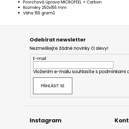
Povrchová úprava MICROFEEL + Carbon
Rozměry 250x155 mm
Váha 155 gramů
Z
á
Odebírat newsletter
p
Nezmeškejte žádné novinky či slevy!
a
t
E-mail
í
Vložením e-mailu souhlasíte s
podmínkami o
PŘIHLÁSIT SE
Instagram
Kont