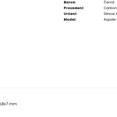
TRIKO BABSON BY
FROG 58 TRACK
Barva
:
Černá
@ASPHALTCYCLINGLAB
16 055 Kč
Provedení
:
Carbon
590 Kč
Určení
:
Silnice,
Model
:
Aspide 
 9,8x7 mm