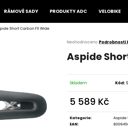
RÁMOVÉ SADY
PRODUKTY ADC
VELOBIKE
pide Short Carbon FX Wide
Co potřebujete najít?
Průměrné
Neohodnoceno
Podrobnosti
hodnocení
Aspide Shor
produktu
HLEDAT
je
0,0
z
5
Doporučujeme
hvězdiček.
Skladem
Kód:
5 589 Kč
Měrná
cena:
Kategorie
:
Aspide 
EAN
:
8009456