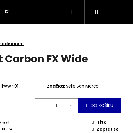
Hledat
Přihlášení
Nákupní
CYCPLUS
KOMPONENTY
OBLEČENÍ
košík
 hodnocení
t Carbon FX Wide
911WW401
Značka:
Selle San Marco
DO KOŠÍKU
Následující
Tisk
Short
110174
Zeptat se