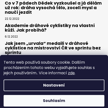
Co v 7 pádech Dědek vyzkoušel a já dělám
už rok: dráha vysochá tělo, zocelí mysl a
naučí jezdit
22.12.2022
Akademie dráhové cyklistiky na vlastní
kůži. Jak probíhá?
6.12.2022
Jak jsem „urvala“ medaili v dráhové
cyklistice na mistrovství ČR ve sprintu bez
sprintu
6.7.2022
Tento web používá soubory cookie. Dalším
procházením tohoto webu vyjadřujete souhlas s
jejich používáním.. Více informací
zde
.
Nastavení
Vytvořil Shoptet
Souhlasím
Copyright 2026
Dráhovky.cz
. Všechna práva vyhrazena.