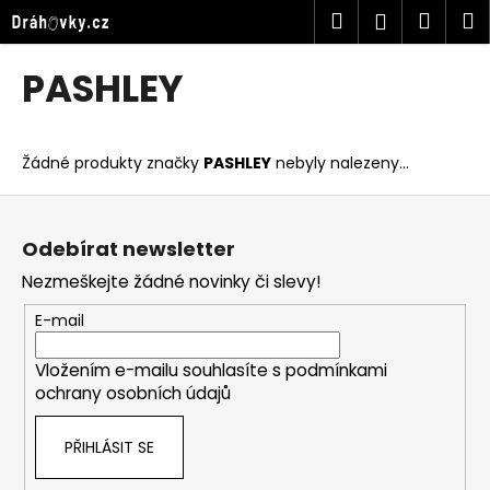
K
Přejít
Hledat
Náku
M
Přihlášen
na
o
obsah
Zpět
Zpět
košík
š
PASHLEY
í
C
k
o
Žádné produkty značky
PASHLEY
nebyly nalezeny...
p
o
Z
t
á
Odebírat newsletter
ř
p
Nezmeškejte žádné novinky či slevy!
e
a
b
t
E-mail
u
í
j
Vložením e-mailu souhlasíte s
podmínkami
ochrany osobních údajů
e
t
PŘIHLÁSIT SE
e
n