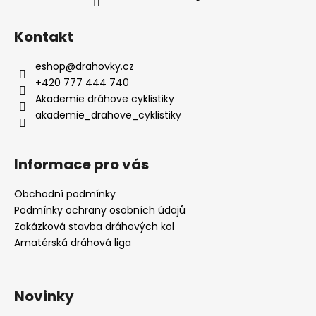
č
u
j
Kontakt
e
m
eshop
@
drahovky.cz
e
+420 777 444 740
Akademie dráhove cyklistiky
akademie_drahove_cyklistiky
MODRÁ
MIKINA
S
KAPUCÍ
Informace pro vás
UNISEX
1
Obchodní podmínky
090
Podmínky ochrany osobních údajů
Kč
Zakázková stavba dráhových kol
Amatérská dráhová liga
Novinky