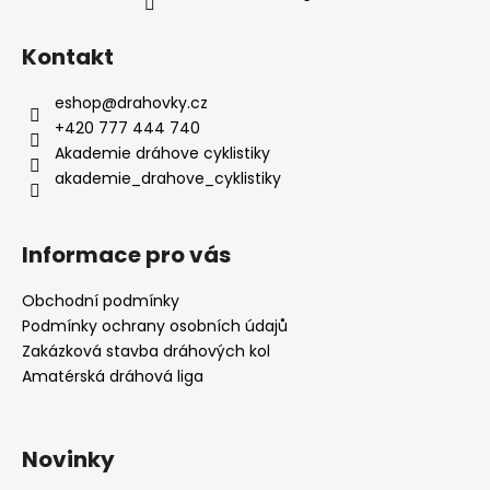
č
u
j
Kontakt
e
m
eshop
@
drahovky.cz
e
+420 777 444 740
Akademie dráhove cyklistiky
akademie_drahove_cyklistiky
TRIKO
BABSON
BY
@ASPHALTCYCLINGLAB
Informace pro vás
590
Kč
Obchodní podmínky
Podmínky ochrany osobních údajů
Zakázková stavba dráhových kol
Amatérská dráhová liga
Novinky