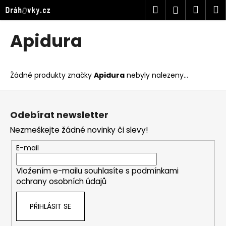
K
Přejít
Hledat
Náku
M
Přihlášen
na
o
obsah
Zpět
Zpět
košík
š
Apidura
í
C
k
o
Žádné produkty značky
Apidura
nebyly nalezeny...
p
o
Z
t
á
Odebírat newsletter
ř
p
Nezmeškejte žádné novinky či slevy!
e
a
b
t
E-mail
u
í
j
Vložením e-mailu souhlasíte s
podmínkami
ochrany osobních údajů
e
t
PŘIHLÁSIT SE
e
n