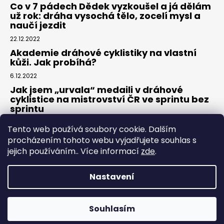
Co v 7 pádech Dědek vyzkoušel a já dělám
už rok: dráha vysochá tělo, zocelí mysl a
naučí jezdit
22.12.2022
Akademie dráhové cyklistiky na vlastní
kůži. Jak probíhá?
6.12.2022
Jak jsem „urvala“ medaili v dráhové
cyklistice na mistrovství ČR ve sprintu bez
sprintu
6.7.2022
Tento web používá soubory cookie. Dalším
procházením tohoto webu vyjadřujete souhlas s
jejich používáním.. Více informací
zde
.
Nastavení
Vytvořil Shoptet
Souhlasím
Copyright 2026
Dráhovky.cz
. Všechna práva vyhrazena.