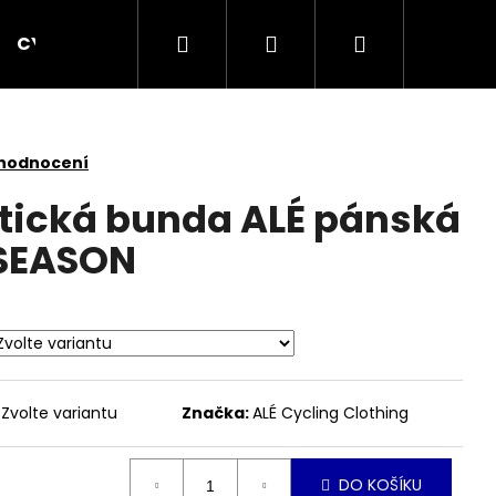
Hledat
Přihlášení
Nákupní
CYCPLUS
KOMPONENTY
OBLEČENÍ
košík
 hodnocení
stická bunda ALÉ pánská
 SEASON
Zvolte variantu
Značka:
ALÉ Cycling Clothing
Následující
DO KOŠÍKU