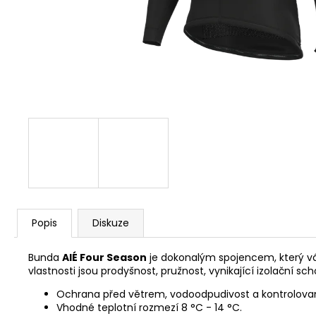
CYKLISTICKÁ ČEPIČKA ADC
390 Kč
Popis
Diskuze
Bunda
AlÉ Four Season
je dokonalým spojencem, který v
vlastnosti jsou prodyšnost, pružnost, vynikající izolač
Ochrana před větrem, vodoodpudivost a kontrolovan
Vhodné teplotní rozmezí 8 °C - 14 °C.