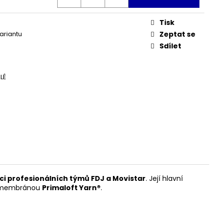
JITO3 ATLANTIC BLUE
Tisk
variantu
Zeptat se
Sdílet
LÉ
ci profesionálních týmů FDJ a Movistar
. Její hlavní
ou membránou
Primaloft Yarn®
.