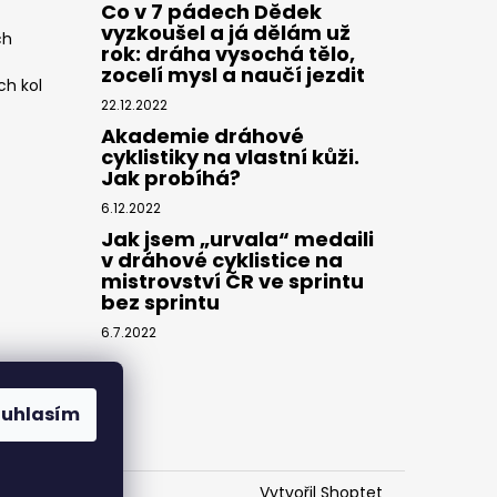
Co v 7 pádech Dědek
vyzkoušel a já dělám už
ch
rok: dráha vysochá tělo,
zocelí mysl a naučí jezdit
ch kol
22.12.2022
Akademie dráhové
cyklistiky na vlastní kůži.
Jak probíhá?
6.12.2022
Jak jsem „urvala“ medaili
v dráhové cyklistice na
mistrovství ČR ve sprintu
bez sprintu
6.7.2022
ouhlasím
Vytvořil Shoptet