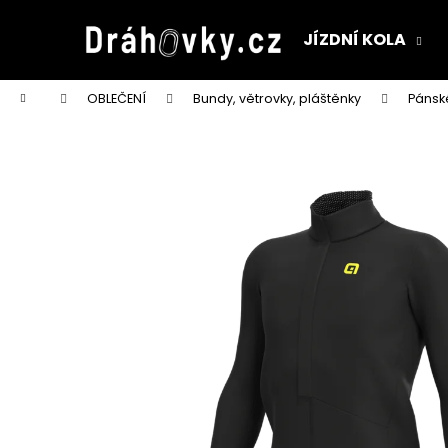
K
Přejít
na
o
JÍZDNÍ KOLA
obsah
Zpět
Zpět
š
do
do
í
Domů
OBLEČENÍ
Bundy, větrovky, pláštěnky
Pánsk
k
obchodu
obchodu