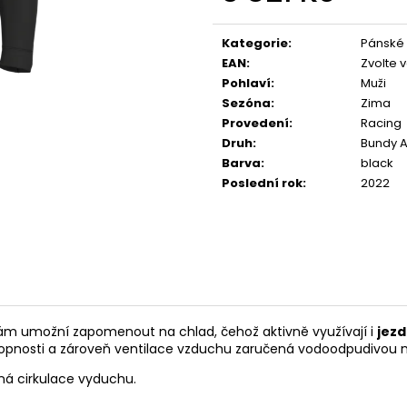
TRIKO BABSON BY
PŘILBA KASK MO
Měrná
@ASPHALTCYCLINGLAB
3 790 Kč
cena:
590 Kč
Kategorie
:
Pánské
EAN
:
Zvolte 
Pohlaví
:
Muži
Sezóna
:
Zima
Provedení
:
Racing
Druh
:
Bundy A
Barva
:
black
Poslední rok
:
2022
ám umožní zapomenout na chlad, čehož aktivně využívají i
jezd
ní schopnosti a zároveň ventilace vzduchu zaručená vodoodpudiv
á cirkulace vyduchu.