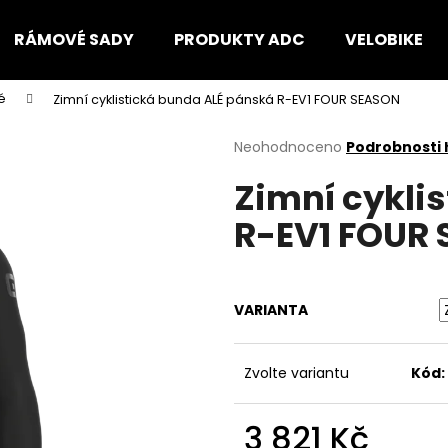
RÁMOVÉ SADY
PRODUKTY ADC
VELOBIKE
é
Zimní cyklistická bunda ALÉ pánská R-EV1 FOUR SEASON
Co potřebujete najít?
Průměrné
Neohodnoceno
Podrobnosti
hodnocení
Zimní cykli
produktu
HLEDAT
je
R-EV1 FOUR
0,0
z
5
Doporučujeme
hvězdiček.
VARIANTA
Zvolte variantu
Kód:
3 821 Kč