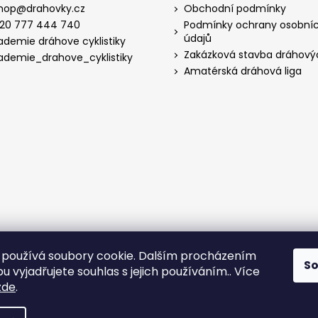
hop
@
drahovky.cz
Obchodní podmínky
20 777 444 740
Podmínky ochrany osobní
údajů
ademie dráhove cyklistiky
Zakázková stavba dráhový
ademie_drahove_cyklistiky
Amatérská dráhová liga
používá soubory cookie. Dalším procházením
S
 vyjadřujete souhlas s jejich používáním.. Více
zde
.
hrazena.