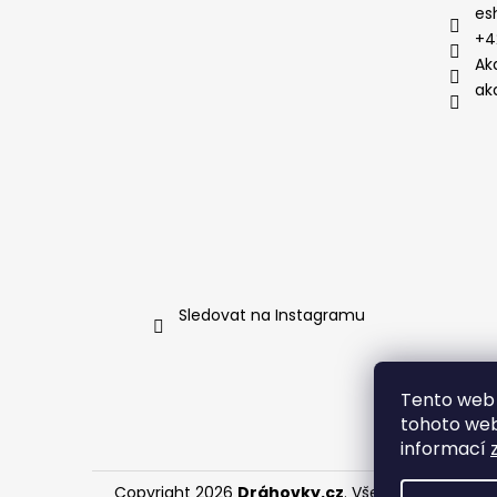
es
+4
Ak
ak
Sledovat na Instagramu
Tento web 
tohoto webu
informací
Copyright 2026
Dráhovky.cz
. Všechna práva vy