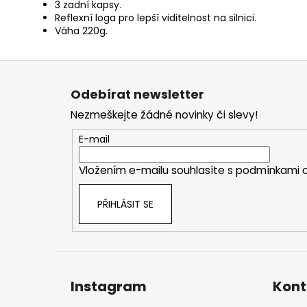
3 zadní kapsy.
Reflexní loga pro lepší viditelnost na silnici.
Váha 220g.
Z
á
Odebírat newsletter
p
Nezmeškejte žádné novinky či slevy!
a
t
E-mail
í
Vložením e-mailu souhlasíte s
podmínkami o
PŘIHLÁSIT SE
Instagram
Kont