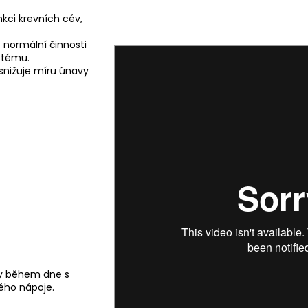
nkci krevních cév,
normální činnosti
stému.
snižuje míru únavy
ky během dne s
ého nápoje.