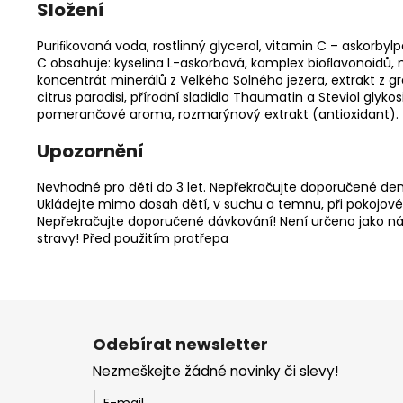
Složení
Puriﬁkovaná voda, rostlinný glycerol, vitamin C – askorby
C obsahuje: kyselina L-askorbová, komplex bioﬂavonoidů, 
koncentrát minerálů z Velkého Solného jezera, extrakt z g
citrus paradisi, přírodní sladidlo Thaumatin a Steviol glykos
pomerančové aroma, rozmarýnový extrakt (antioxidant).
Upozornění
Nevhodné pro děti do 3 let. Nepřekračujte doporučené den
Ukládejte mimo dosah dětí, v suchu a temnu, při pokojové
Nepřekračujte doporučené dávkování! Není určeno jako n
stravy! Před použitím protřepa
Z
á
Odebírat newsletter
p
Nezmeškejte žádné novinky či slevy!
a
E-mail