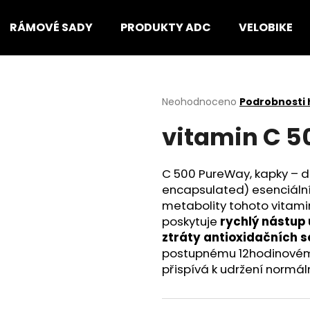
RÁMOVÉ SADY
PRODUKTY ADC
VELOBIKE
Co potřebujete najít?
Průměrné
Neohodnoceno
Podrobnosti
hodnocení
vitamin C 5
produktu
HLEDAT
je
0,0
z
C 500 PureWay, kapky – d
5
Doporučujeme
encapsulated) esenciální
hvězdiček.
metabolity tohoto vitam
poskytuje
rychlý nástup 
ztráty antioxidačních s
postupnému 12hodinovému
přispívá k udržení normá