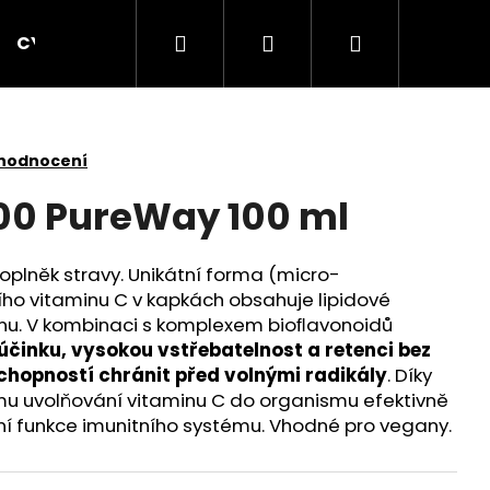
Hledat
Přihlášení
Nákupní
CYCPLUS
KOMPONENTY
OBLEČENÍ
košík
 hodnocení
00 PureWay 100 ml
oplněk stravy. Unikátní forma (micro-
ho vitaminu C v kapkách obsahuje lipidové
inu. V kombinaci s komplexem bioﬂavonoidů
účinku, vysokou vstřebatelnost a retenci bez
chopností chránit před volnými radikály
. Díky
 uvolňování vitaminu C do organismu efektivně
lní funkce imunitního systému. Vhodné pro vegany.
Následující