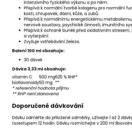
intenzivního fyzického výkonu a po něm.
Přispívá k normální tvorbě kolagenu pro normální fu
kostí, chrupavek, dásní, kůže, a zubů.
Přispívá k normálnímu energetickému metabolismu, 
nervové soustavy, psychické činnosti, imunitního sy
Přispívá k ochraně buněk před oxidativním stresem, 
a vyčerpání.
Zvyšuje vstřebávání železa.
Balení 100 ml obsahuje:
30 dávek
Dávka 3,33 ml obsahuje:
vitamin C
500 mg
625 % RHP*
bioﬂavonoidy
50 mg
**
* referenční hodnota příjmu
** RHP není stanovena
Doporučené dávkování
Dávku odměřte do přiložené odměrky, užívejte 1 až 2 dáv
rozestupem 12 hodin. Dávku rozmíchejte v 200 ml libovoln