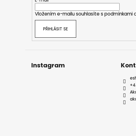
t
í
Vložením e-mailu souhlasíte s
podmínkami o
PŘIHLÁSIT SE
Instagram
Kont
es
+4
Ak
ak