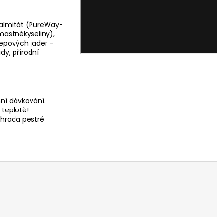
lpalmitát (PureWay-
mastnékyseliny),
repových jader –
idy, přírodní
ní dávkování.
 teplotě!
áhrada pestré