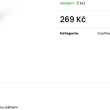
TRIKO BABSON BY
PŘILBA KASK MO
Skladem
(1 ks)
@ASPHALTCYCLINGLAB
3 790 Kč
590 Kč
269 Kč
Měrná
cena:
Kategorie
:
Doplňky
tému během