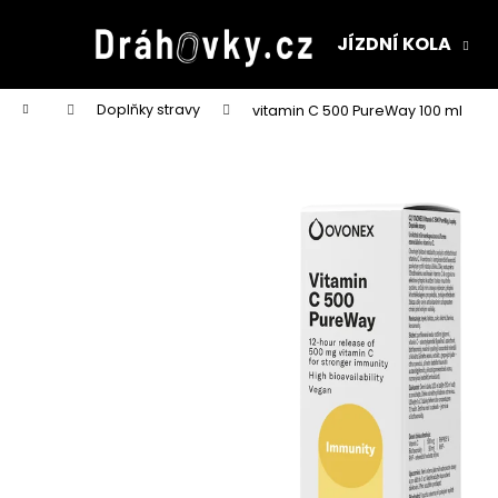
K
Přejít
na
o
JÍZDNÍ KOLA
obsah
Zpět
Zpět
š
do
do
í
Domů
Doplňky stravy
vitamin C 500 PureWay 100 ml
k
obchodu
obchodu