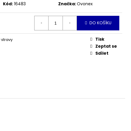
JITO3 ATLANTIC BLUE
Kód:
16483
Značka:
Ovonex
DO KOŠÍKU
Tisk
 stravy
Zeptat se
Sdílet