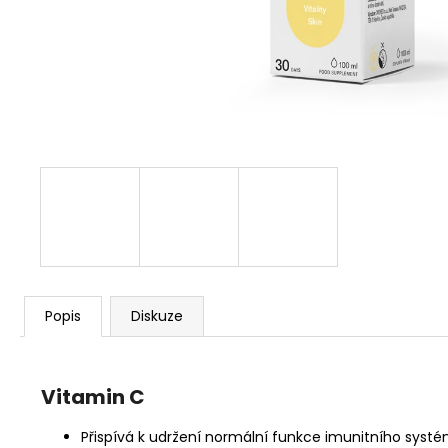
CYKLISTICKÁ ČEPIČKA ADC
390 Kč
Popis
Diskuze
Vitamin C
Přispívá k udržení normální funkce imunitního sys