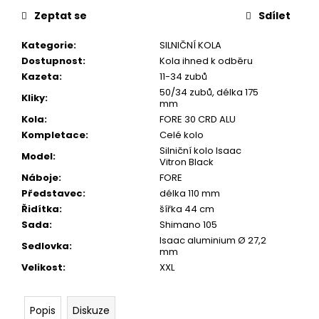
č
u
Zeptat se
Sdílet
j
Kategorie
:
SILNIČNÍ KOLA
e
Dostupnost
:
Kola ihned k odběru
m
Kazeta
:
11-34 zubů
e
50/34 zubů, délka 175
Kliky
:
mm
Kola
:
FORE 30 CRD ALU
MODRÁ
MIKINA
Kompletace
:
Celé kolo
S
Silniční kolo Isaac
Model
:
KAPUCÍ
Vitron Black
UNISEX
Náboje
:
FORE
1
Představec
:
délka 110 mm
090
Řidítka
:
šířka 44 cm
Kč
Sada
:
Shimano 105
Isaac aluminium Ø 27,2
Sedlovka
:
mm
Velikost
:
XXL
Popis
Diskuze