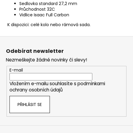
Sedlovka standard 27,2 mm
Průchodnost 32C
Vidlice Isaac Full Carbon
K dispozici: celé kolo nebo rámová sada.
Z
á
Odebírat newsletter
p
Nezmeškejte žádné novinky či slevy!
a
t
E-mail
í
Vložením e-mailu souhlasíte s
podmínkami
ochrany osobních údajů
PŘIHLÁSIT SE