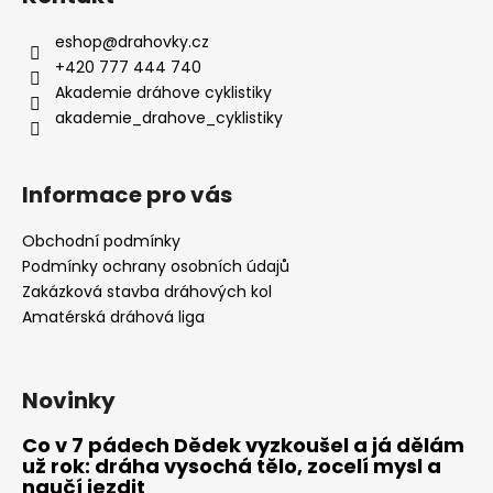
eshop
@
drahovky.cz
+420 777 444 740
Akademie dráhove cyklistiky
akademie_drahove_cyklistiky
Informace pro vás
Obchodní podmínky
Podmínky ochrany osobních údajů
Zakázková stavba dráhových kol
Amatérská dráhová liga
Novinky
Co v 7 pádech Dědek vyzkoušel a já dělám
už rok: dráha vysochá tělo, zocelí mysl a
naučí jezdit