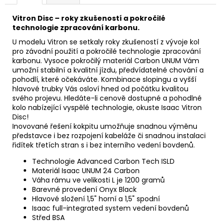
Vitron Disc – roky zkušeností a pokročilé
technologie zpracování karbonu.
U modelu Vitron se setkaly roky zkušeností z vývoje kol
pro závodní použití a pokročilé technologie zpracování
karbonu. Vysoce pokročilý materiál Carbon UNUM Vám
umožní stabilní a kvalitní jízdu, předvídatelné chování a
pohodlí, které očekáváte. Kombinace slopingu a vyšší
hlavové trubky Vás osloví hned od počátku kvalitou
svého projevu. Hledáte-li cenově dostupné a pohodlné
kolo nabízející vyspělé technologie, okuste Isaac Vitron
Disc!
Inovované řešení kokpitu umožňuje snadnou výměnu
představce i bez rozpojení kabeláže či snadnou instalaci
řidítek třetích stran s i bez interního vedení bovdenů.
Technologie Advanced Carbon Tech ISLD
Materiál Isaac UNUM 24 Carbon
Váha rámu ve velikosti L je 1200 gramů
Barevné provedení Onyx Black
Hlavové složení 1,5" horní a 1,5" spodní
Isaac full-integrated system vedení bovdenů
Střed BSA