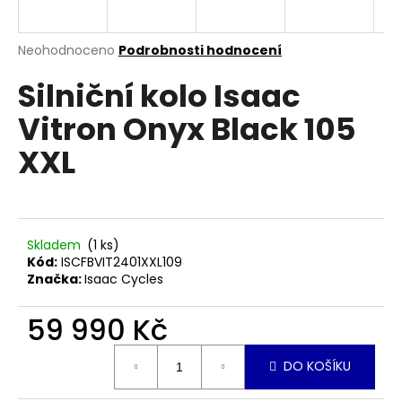
a
j
Průměrné
Neohodnoceno
Podrobnosti hodnocení
í
hodnocení
Silniční kolo Isaac
produktu
t
je
?
Vitron Onyx Black 105
0,0
z
XXL
5
hvězdiček.
HLEDAT
Skladem
(1 ks)
Kód:
ISCFBVIT2401XXL109
Značka:
Isaac Cycles
D
o
59 990 Kč
p
o
Měrná
r
DO KOŠÍKU
cena:
u