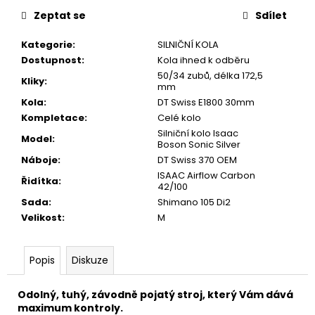
č
u
Zeptat se
Sdílet
j
Kategorie
:
SILNIČNÍ KOLA
e
Dostupnost
:
Kola ihned k odběru
m
50/34 zubů, délka 172,5
e
Kliky
:
mm
Kola
:
DT Swiss E1800 30mm
Kompletace
:
Celé kolo
PŘILBA
KASK
Silniční kolo Isaac
Model
:
MOJITO3
Boson Sonic Silver
RED
Náboje
:
DT Swiss 370 OEM
3
ISAAC Airflow Carbon
Řidítka
:
790
42/100
Kč
Sada
:
Shimano 105 Di2
Velikost
:
M
Popis
Diskuze
Odolný, tuhý, závodně pojatý stroj, který Vám dává
maximum kontroly.