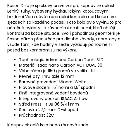
Boson Disc je špičkový univerzál pro kopcovité oblasti.
Lehký, tuhý, vybavený hydraulickými kotoučovými
brzdami Vám dává maximální kontrolu nad kolem ve
sjezdech za každého počasí. Toto kolo bylo vyvinuto pro
náročné cyklisty se závodními ambicemi, kteří chtějí
kontrolu za každé situace. Svojí pohodlnou geomterií je
Boson přímo předurčen pro dlouhé závody, maratony a
všude tam, kde hodiny v sedle vyžadují pohodlnější
posed bez kompromisu na výkonu.
Technologie Advanced Carbon Tech ISLD
Materiál Isaac Nano Carbon ACT DUAL 30
Váha rámu je 1150 gramů ve velikosti L
Pevné osy Thru axle 12 mm
Barevné provedení Mineral White
Hlavové složení 1,5" horní a 1,5" spodní
Plně integrované vedení bovdenů
Integrovaný cockpit ISAAC Airflow
Střed Press Fit BB 86,5/41 mm
Sedlovka 27,2 mm D-shaped
Průchodnost 32C
K dispozici: celé kolo nebo rámová sada.