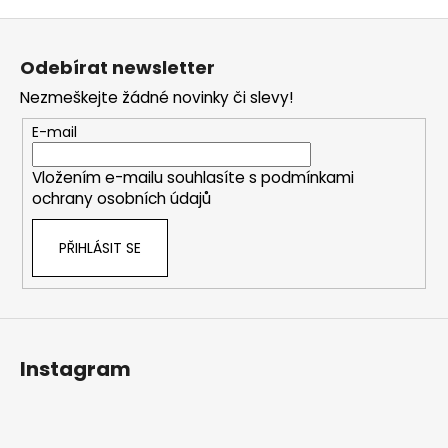
Z
á
Odebírat newsletter
p
Nezmeškejte žádné novinky či slevy!
a
t
E-mail
í
Vložením e-mailu souhlasíte s
podmínkami
ochrany osobních údajů
PŘIHLÁSIT SE
Instagram