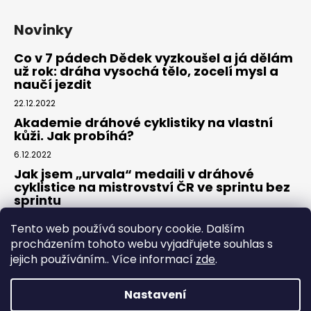
Novinky
Co v 7 pádech Dědek vyzkoušel a já dělám
už rok: dráha vysochá tělo, zocelí mysl a
naučí jezdit
22.12.2022
Akademie dráhové cyklistiky na vlastní
kůži. Jak probíhá?
6.12.2022
Jak jsem „urvala“ medaili v dráhové
cyklistice na mistrovství ČR ve sprintu bez
sprintu
6.7.2022
Tento web používá soubory cookie. Dalším
procházením tohoto webu vyjadřujete souhlas s
jejich používáním.. Více informací
zde
.
Nastavení