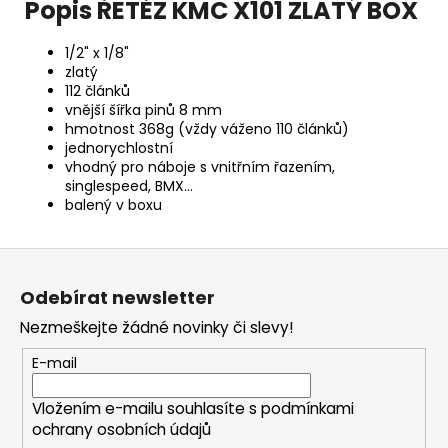
č
Popis ŘETĚZ KMC X101 ZLATÝ BOX
u
j
1/2" x 1/8"
e
zlatý
m
112 článků
e
vnější šířka pinů 8 mm
hmotnost 368g (vždy váženo 110 článků)
jednorychlostní
vhodný pro náboje s vnitřním řazením,
CYKLISTICKÝ
singlespeed, BMX...
DRES
KRÁTKÝ
balený v boxu
ALÉ
PR-
Z
R
"ADC"
á
Odebírat newsletter
2
p
690
Nezmeškejte žádné novinky či slevy!
a
Kč
t
E-mail
í
Vložením e-mailu souhlasíte s
podmínkami
ochrany osobních údajů