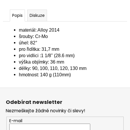
č
u
j
Popis
Diskuze
e
m
materiál: Alloy 2014
e
šrouby: Cr-Mo
úhel: 82°
CYKLISTICKÁ
pro řidítka: 31,7 mm
ČEPIČKA
pro vidlici :1 1/8" (28.6 mm)
ADC
výška objímky: 36 mm
390
délky: 90, 100, 110, 120, 130 mm
Kč
hmotnost: 140 g (110mm)
Z
á
Odebírat newsletter
p
Nezmeškejte žádné novinky či slevy!
a
t
E-mail
í