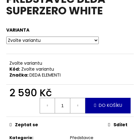
je
a
SUPERZERO WHITE
0,0
z
j
5
í
hvězdiček.
VARIANTA
t
?
Zvolte variantu
Kód:
Zvolte variantu
HLEDAT
Značka:
DEDA ELEMENTI
2 590 Kč
D
Měrná
DO KOŠÍKU
o
cena:
p
o
Zeptat se
Sdílet
r
u
Kategorie
:
Představce