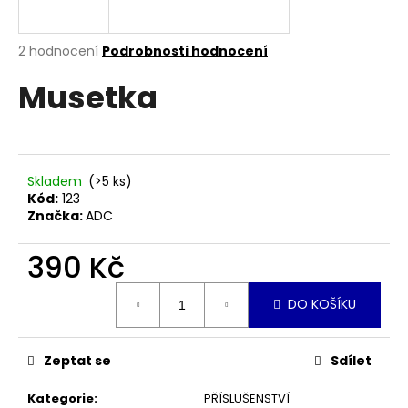
a
j
Průměrné
2 hodnocení
Podrobnosti hodnocení
í
hodnocení
Musetka
produktu
t
je
?
5,0
z
5
hvězdiček.
Skladem
(>5 ks)
Kód:
123
HLEDAT
Značka:
ADC
390 Kč
D
Měrná
DO KOŠÍKU
cena:
o
p
o
Zeptat se
Sdílet
r
u
Kategorie
:
PŘÍSLUŠENSTVÍ