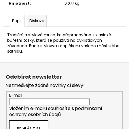
č
Hmotnost
:
0.077 kg
u
j
e
Popis
Diskuze
m
e
Tradiční a stylová musetka přepracována z klasické
bufetní tašky, která se používá na cyklistických
závodech. Bude stylovým doplňkem vašeho městského
CYKLISTICKÝ
šatníku.
DRES
KRÁTKÝ
ALÉ
Z
PR-
á
R
Odebírat newsletter
"ADC"
p
Nezmeškejte žádné novinky či slevy!
2
a
690
t
E-mail
Kč
í
Vložením e-mailu souhlasíte s
podmínkami
ochrany osobních údajů
PŘIHLÁSIT SE