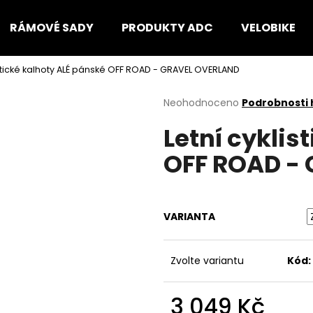
RÁMOVÉ SADY
PRODUKTY ADC
VELOBIKE
istické kalhoty ALÉ pánské OFF ROAD - GRAVEL OVERLAND
Co potřebujete najít?
Průměrné
Neohodnoceno
Podrobnosti
hodnocení
Letní cyklis
produktu
HLEDAT
je
OFF ROAD -
0,0
z
5
Doporučujeme
hvězdiček.
VARIANTA
Zvolte variantu
Kód:
3 049 Kč