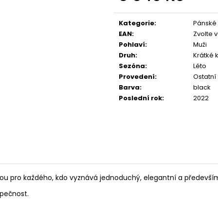
TRIKO BABSON BY
OVONEX IONILY
Měrná
@ASPHALTCYCLINGLAB
CONCENTRATE
cena:
590 Kč
299 Kč
Kategorie
:
Pánské
EAN
:
Zvolte 
Pohlaví
:
Muži
Druh
:
Krátké 
Sezóna
:
Léto
Provedení
:
Ostatní
Barva
:
black
Poslední rok
:
2022
sou pro každého, kdo vyznává jednoduchý, elegantní a především 
zpečnost.