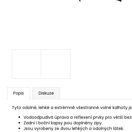
CYKLISTICKÁ ČEPIČKA ADC
390 Kč
Popis
Diskuze
Tyto odolné, lehké a extrémně všestranné volné kalhoty j
Vodoodpudivá úprava a reflexení prvky pro větší be
Zadní i boční kapsy jsou doplněny zipy.
Jsou vyrobeny ze dvou lehkých a odolných látek.