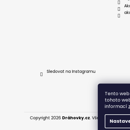
Ak
ak
Sledovat na Instagramu
Tento web 
tohoto webu
informací
Copyright 2026
Dráhovky.cz
. Všechna práva vy
Nastave