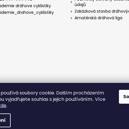
údajů
ademie dráhove cyklistiky
Zakázková stavba dráhový
ademie_drahove_cyklistiky
Amatérská dráhová liga
používá soubory cookie. Dalším procházením
S
 vyjadřujete souhlas s jejich používáním.. Více
zde
.
hrazena.
ní