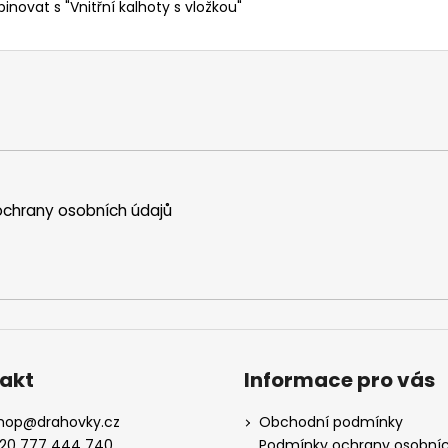
novat s "Vnitřní kalhoty s vložkou"
chrany osobních údajů
akt
Informace pro vás
hop
@
drahovky.cz
Obchodní podmínky
20 777 444 740
Podmínky ochrany osobní