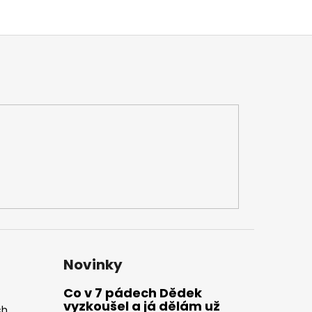
Novinky
Co v 7 pádech Dědek
vyzkoušel a já dělám už
ch