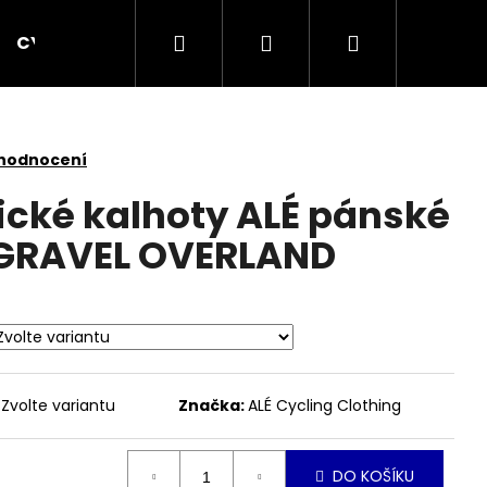
Hledat
Přihlášení
Nákupní
CYCPLUS
KOMPONENTY
OBLEČENÍ
košík
 hodnocení
tické kalhoty ALÉ pánské
 GRAVEL OVERLAND
Zvolte variantu
Značka:
ALÉ Cycling Clothing
Následující
DO KOŠÍKU