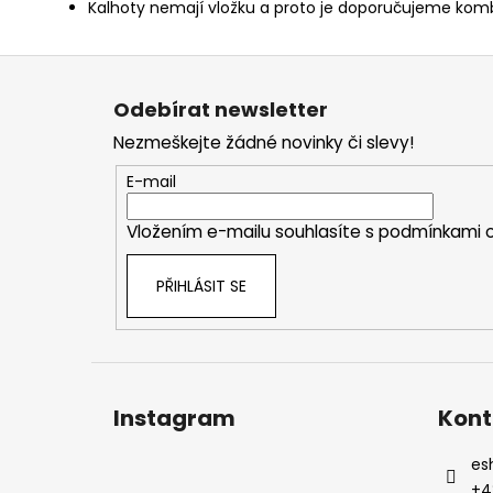
Kalhoty nemají vložku a proto je doporučujeme kombi
Z
á
Odebírat newsletter
p
Nezmeškejte žádné novinky či slevy!
a
t
E-mail
í
Vložením e-mailu souhlasíte s
podmínkami o
PŘIHLÁSIT SE
Instagram
Kont
es
+4