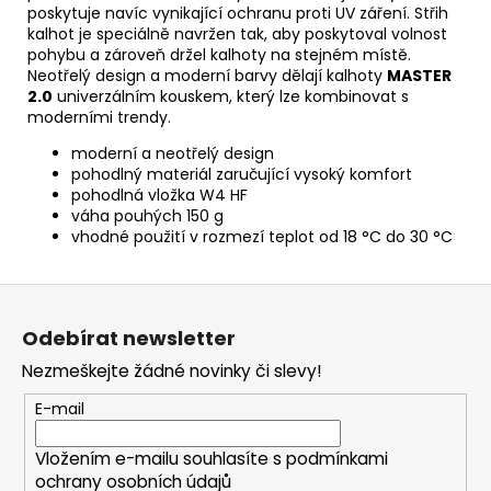
poskytuje navíc vynikající ochranu proti UV záření. Střih
kalhot je speciálně navržen tak, aby poskytoval volnost
pohybu a zároveň držel kalhoty na stejném místě.
Neotřelý design a moderní barvy dělají kalhoty
MASTER
2.0
univerzálním kouskem, který lze kombinovat s
moderními trendy.
moderní a neotřelý design
pohodlný materiál zaručující vysoký komfort
pohodlná vložka W4 HF
váha pouhých 150 g
vhodné použití v rozmezí teplot od 18 °C do 30 °C
Z
á
Odebírat newsletter
p
Nezmeškejte žádné novinky či slevy!
a
t
E-mail
í
Vložením e-mailu souhlasíte s
podmínkami
ochrany osobních údajů