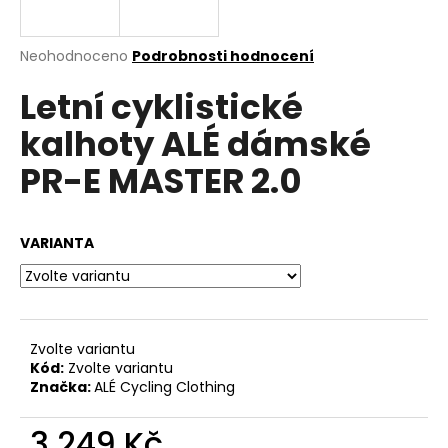
a
j
Průměrné
Neohodnoceno
Podrobnosti hodnocení
í
hodnocení
Letní cyklistické
produktu
t
je
?
kalhoty ALÉ dámské
0,0
z
PR-E MASTER 2.0
5
hvězdiček.
HLEDAT
VARIANTA
D
o
Zvolte variantu
p
Kód:
Zvolte variantu
o
Značka:
ALÉ Cycling Clothing
r
u
3 249 Kč