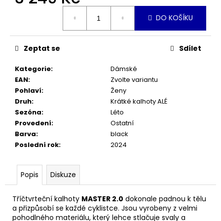
č
Měrná
u
DO KOŠÍKU
cena:
j
e
m
Zeptat se
Sdílet
e
Kategorie
:
Dámské
EAN
:
Zvolte variantu
ŠEDÁ
Pohlaví
:
Ženy
MIKINA
UNISEX
Druh
:
Krátké kalhoty ALÉ
Sezóna
:
Léto
990
Kč
Provedení
:
Ostatní
Barva
:
black
Poslední rok
:
2024
Popis
Diskuze
Tříčtvrteční kalhoty
MASTER 2.0
dokonale padnou k tělu
a přizpůsobí se každé cyklistce. Jsou vyrobeny z velmi
pohodlného materiálu, který lehce stlačuje svaly a