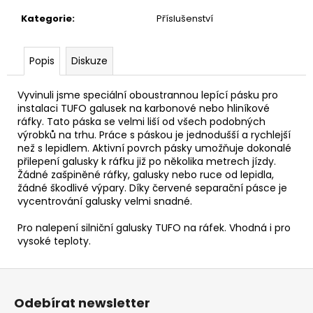
č
u
Kategorie
:
Příslušenství
j
e
Popis
Diskuze
m
e
Vyvinuli jsme speciální oboustrannou lepící pásku pro
instalaci TUFO galusek na karbonové nebo hliníkové
MODRÁ
ráfky. Tato páska se velmi liší od všech podobných
MIKINA
výrobků na trhu. Práce s páskou je jednodušší a rychlejší
S
než s lepidlem. Aktivní povrch pásky umožňuje dokonalé
KAPUCÍ
přilepení galusky k ráfku již po několika metrech jízdy.
UNISEX
Žádné zašpiněné ráfky, galusky nebo ruce od lepidla,
1
žádné škodlivé výpary. Díky červené separační pásce je
090
vycentrování galusky velmi snadné.
Kč
Pro nalepení silniční galusky TUFO na ráfek. Vhodná i pro
vysoké teploty.
Z
á
Odebírat newsletter