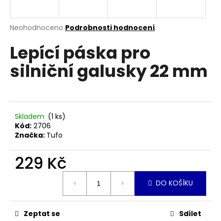
a
j
Průměrné
Neohodnoceno
Podrobnosti hodnocení
í
hodnocení
Lepící páska pro
produktu
t
je
?
silniční galusky 22 mm
0,0
z
5
hvězdiček.
HLEDAT
Skladem
(1 ks)
Kód:
2706
Značka:
Tufo
D
229 Kč
o
Měrná
p
DO KOŠÍKU
cena:
o
r
u
Zeptat se
Sdílet