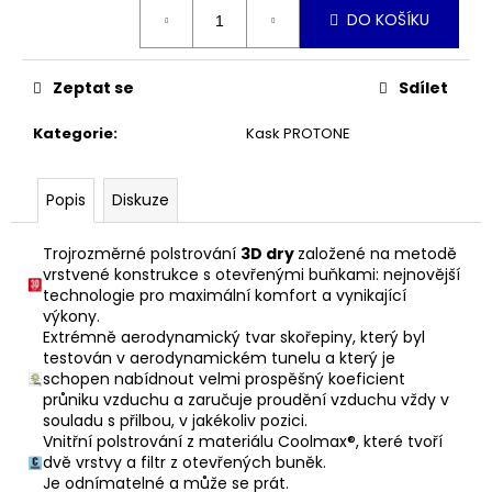
č
Měrná
DO KOŠÍKU
cena:
u
j
e
Zeptat se
Sdílet
m
e
Kategorie
:
Kask PROTONE
ŠEDÁ
Popis
Diskuze
MIKINA
UNISEX
Trojrozměrné polstrování
3D dry
založené na metodě
990
Kč
vrstvené konstrukce
s otevřenými buňkami: nejnovější
technologie pro maximální komfort a vynikající
výkony.
Extrémně aerodynamický tvar skořepiny, který byl
testován v aerodynamickém tunelu
a který je
schopen nabídnout velmi prospěšný koeficient
průniku vzduchu a zaručuje
proudění vzduchu vždy v
souladu s přilbou, v jakékoliv pozici.
Vnitřní polstrování z materiálu Coolmax®, které tvoří
dvě vrstvy a filtr z otevřených buněk.
Je odnímatelné a může se prát.