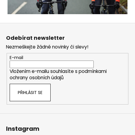
Z
á
Odebírat newsletter
p
Nezmeškejte žádné novinky či slevy!
a
t
E-mail
í
Vložením e-mailu souhlasíte s
podmínkami
ochrany osobních údajů
PŘIHLÁSIT SE
Instagram