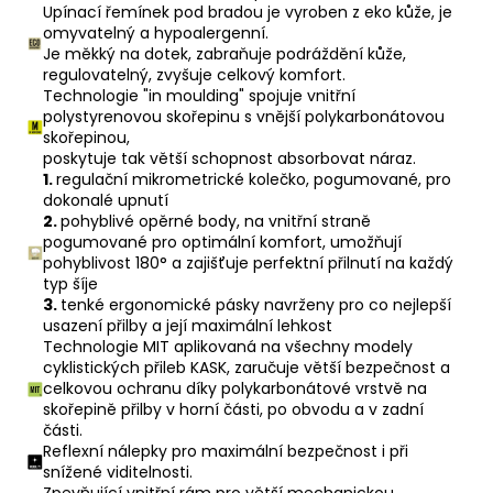
Upínací řemínek pod bradou je vyroben z eko kůže, je
omyvatelný a hypoalergenní.
Je měkký na dotek, zabraňuje podráždění kůže,
regulovatelný, zvyšuje celkový komfort.
Technologie "in moulding" spojuje vnitřní
polystyrenovou skořepinu s vnější polykarbonátovou
skořepinou,
poskytuje tak větší schopnost absorbovat náraz.
1.
regulační mikrometrické kolečko, pogumované, pro
dokonalé upnutí
2.
pohyblivé opěrné body, na vnitřní straně
pogumované pro optimální komfort, umožňují
pohyblivost
180° a zajišťuje perfektní přilnutí na každý
typ šíje
3.
tenké ergonomické pásky navrženy pro co nejlepší
usazení přilby a její maximální lehkost
Technologie MIT aplikovaná na všechny modely
cyklistických přileb KASK,
zaručuje větší bezpečnost a
celkovou ochranu díky polykarbonátové vrstvě
na
skořepině přilby v horní části, po obvodu a v zadní
části.
Reflexní nálepky pro maximální bezpečnost i při
snížené viditelnosti.
Zpevňující vnitřní rám pro větší mechanickou