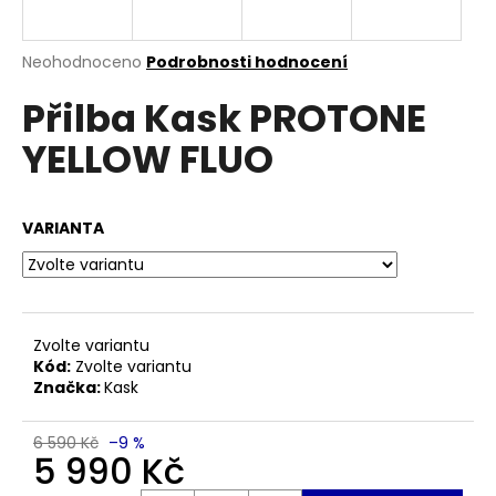
a
j
Průměrné
Neohodnoceno
Podrobnosti hodnocení
í
hodnocení
Přilba Kask PROTONE
produktu
t
je
?
YELLOW FLUO
0,0
z
5
hvězdiček.
VARIANTA
HLEDAT
Zvolte variantu
D
Kód:
Zvolte variantu
o
Značka:
Kask
p
o
6 590 Kč
–9 %
r
5 990 Kč
u