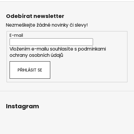
Z
á
Odebírat newsletter
p
Nezmeškejte žádné novinky či slevy!
a
t
E-mail
í
Vložením e-mailu souhlasíte s
podmínkami
ochrany osobních údajů
PŘIHLÁSIT SE
Instagram