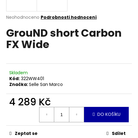
a
j
Průměrné
Neohodnoceno
Podrobnosti hodnocení
í
hodnocení
GrouND short Carbon
produktu
t
je
?
FX Wide
0,0
z
5
hvězdiček.
HLEDAT
Skladem
Kód:
322WW401
Značka:
Selle San Marco
D
4 289 Kč
o
Měrná
p
DO KOŠÍKU
cena:
o
r
u
Zeptat se
Sdílet