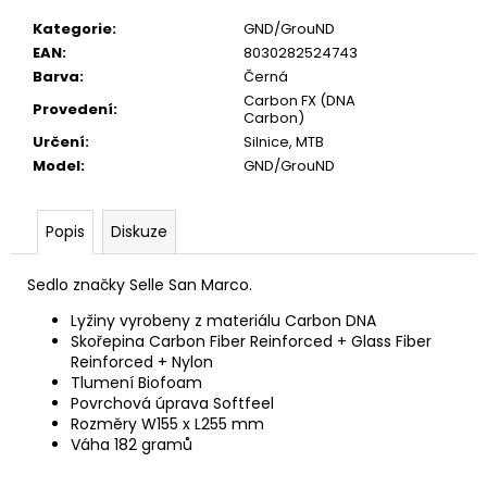
č
u
Kategorie
:
GND/GrouND
j
EAN
:
8030282524743
e
Barva
:
Černá
m
Carbon FX (DNA
Provedení
:
Carbon)
e
Určení
:
Silnice, MTB
Model
:
GND/GrouND
NÁKUPNÍ
TAŠKA
Popis
Diskuze
290
Kč
Sedlo značky Selle San Marco.
Lyžiny vyrobeny z materiálu Carbon DNA
Skořepina Carbon Fiber Reinforced + Glass Fiber
Reinforced + Nylon
Tlumení Biofoam
Povrchová úprava Softfeel
Rozměry W155 x L255 mm
Váha 182 gramů