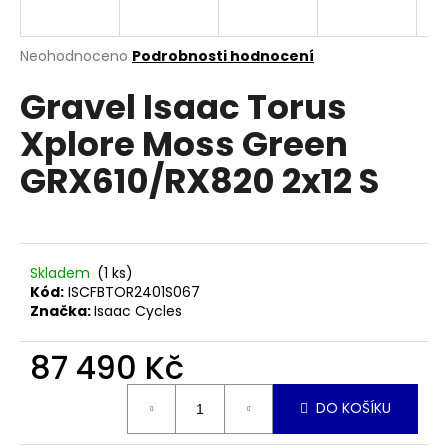
a
j
Průměrné
Neohodnoceno
Podrobnosti hodnocení
í
hodnocení
Gravel Isaac Torus
produktu
t
je
?
Xplore Moss Green
0,0
z
GRX610/RX820 2x12 S
5
hvězdiček.
HLEDAT
Skladem
(1 ks)
Kód:
ISCFBTOR2401S067
Značka:
Isaac Cycles
D
o
87 490 Kč
p
o
Měrná
r
DO KOŠÍKU
cena:
u