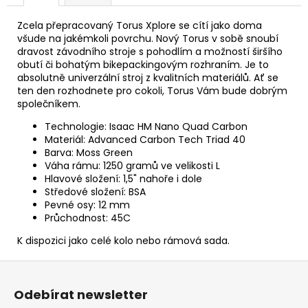
Zcela přepracovaný Torus Xplore se cítí jako doma
všude na jakémkoli povrchu. Nový Torus v sobě snoubí
dravost závodního stroje s pohodlím a možností širšího
obutí či bohatým bikepackingovým rozhraním. Je to
absolutně univerzální stroj z kvalitních materiálů. Ať se
ten den rozhodnete pro cokoli, Torus Vám bude dobrým
společníkem.
Technologie: Isaac HM Nano Quad Carbon
Materiál: Advanced Carbon Tech Triad 40
Barva: Moss Green
Váha rámu: 1250 gramů ve velikosti L
Hlavové složení: 1,5" nahoře i dole
Středové složení: BSA
Pevné osy: 12 mm
Průchodnost: 45C
K dispozici jako celé kolo nebo rámová sada.
Z
á
Odebírat newsletter
p