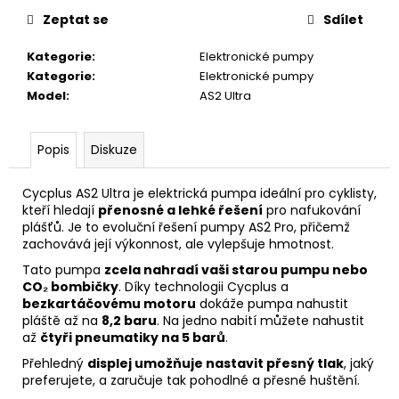
č
u
Zeptat se
Sdílet
j
Kategorie
:
Elektronické pumpy
e
Kategorie
:
Elektronické pumpy
m
Model
:
AS2 Ultra
e
Popis
Diskuze
ŠEDÁ
MIKINA
UNISEX
Cycplus AS2 Ultra je elektrická pumpa ideální pro cyklisty,
990
kteří hledají
přenosné a lehké řešení
pro nafukování
Kč
plášťů. Je to evoluční řešení pumpy AS2 Pro, přičemž
zachovává její výkonnost, ale vylepšuje hmotnost.
Tato pumpa
zcela nahradí vaši starou pumpu nebo
CO₂ bombičky
. Díky technologii Cycplus a
bezkartáčovému motoru
dokáže pumpa nahustit
pláště až na
8,2 baru
. Na jedno nabití můžete nahustit
až
čtyři pneumatiky na 5 barů
.
Přehledný
displej umožňuje nastavit přesný tlak
, jaký
preferujete, a zaručuje tak pohodlné a přesné huštění.