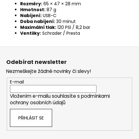
Rozměry:
65 × 47 × 28 mm
Hmotnost:
87 g
Nabíjení:
USB-C
Doba nabíjení:
30 minut
Maximální tlak:
120 PSI / 8,2 bar
Ventilky:
Schrader / Presta
Z
á
Odebírat newsletter
p
Nezmeškejte žádné novinky či slevy!
a
t
E-mail
í
Vložením e-mailu souhlasíte s
podmínkami
ochrany osobních údajů
PŘIHLÁSIT SE