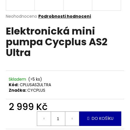
a
j
Průměrné
Neohodnoceno
Podrobnosti hodnocení
í
hodnocení
Elektronická mini
produktu
t
je
?
pumpa Cycplus AS2
0,0
z
Ultra
5
hvězdiček.
HLEDAT
Skladem
(>5 ks)
Kód:
CPLUSAS2ULTRA
Značka:
CYCPLUS
D
o
2 999 Kč
p
o
Měrná
r
DO KOŠÍKU
cena:
u