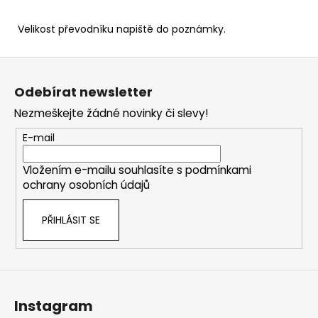
Velikost převodníku napiště do poznámky.
Z
á
Odebírat newsletter
p
Nezmeškejte žádné novinky či slevy!
a
t
E-mail
í
Vložením e-mailu souhlasíte s
podmínkami
ochrany osobních údajů
PŘIHLÁSIT SE
Instagram