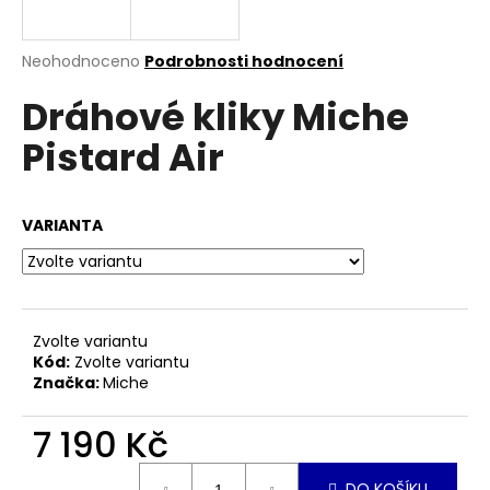
a
j
Průměrné
Neohodnoceno
Podrobnosti hodnocení
í
hodnocení
Dráhové kliky Miche
produktu
t
je
?
Pistard Air
0,0
z
5
hvězdiček.
VARIANTA
HLEDAT
Zvolte variantu
D
Kód:
Zvolte variantu
o
Značka:
Miche
p
o
7 190 Kč
r
u
Měrná
DO KOŠÍKU