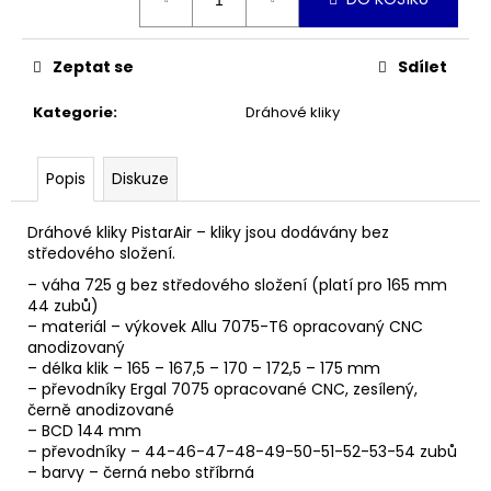
č
cena:
u
j
Zeptat se
Sdílet
e
m
Kategorie
:
Dráhové kliky
e
Popis
Diskuze
ŠEDÁ
MIKINA
UNISEX
Dráhové kliky PistarAir – kliky jsou dodávány bez
středového složení.
990
Kč
– váha 725 g bez středového složení (platí pro 165 mm
44 zubů)
– materiál – výkovek Allu 7075-T6 opracovaný CNC
anodizovaný
– délka klik – 165 – 167,5 – 170 – 172,5 – 175 mm
– převodníky Ergal 7075 opracované CNC, zesílený,
černě anodizované
– BCD 144 mm
– převodníky – 44-46-47-48-49-50-51-52-53-54 zubů
– barvy – černá nebo stříbrná