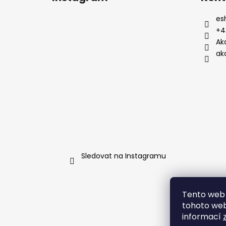
es
+4
Ak
ak
Sledovat na Instagramu
Tento web 
tohoto webu
informací