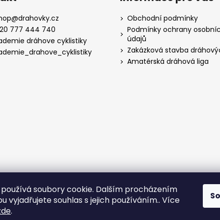
hop
@
drahovky.cz
Obchodní podmínky
20 777 444 740
Podmínky ochrany osobní
údajů
ademie dráhove cyklistiky
Zakázková stavba dráhový
ademie_drahove_cyklistiky
Amatérská dráhová liga
používá soubory cookie. Dalším procházením
S
 vyjadřujete souhlas s jejich používáním.. Více
zde
.