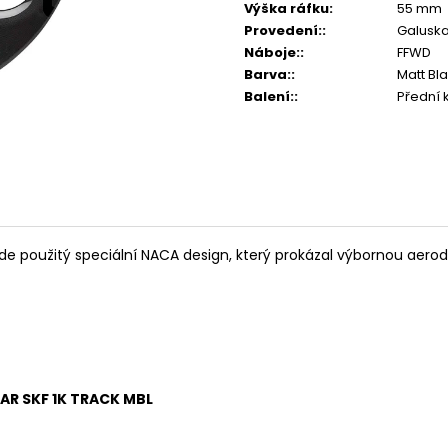
TRIKO BABSON BY
OVONEX IONILY
Výška ráfku
:
55 mm
@ASPHALTCYCLINGLAB
CONCENTRATE
Provedení:
:
Galusk
590 Kč
299 Kč
Náboje:
:
FFWD
Barva:
:
Matt Bl
Balení:
:
Přední 
de použitý speciální NACA design, který prokázal výbornou aerody
AR SKF 1K TRACK MBL