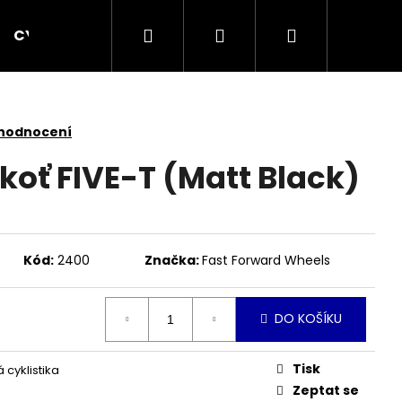
Hledat
Přihlášení
Nákupní
CYCPLUS
KOMPONENTY
OBLEČENÍ
košík
 hodnocení
koť FIVE-T (Matt Black)
Kód:
2400
Značka:
Fast Forward Wheels
DO KOŠÍKU
Následující
Tisk
 cyklistika
Zeptat se