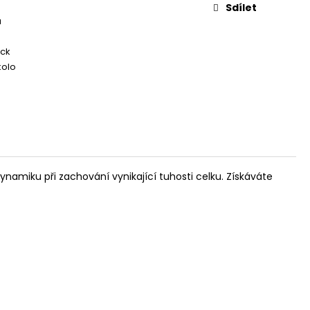
TE HYPOTONIC
Sdílet
a
ack
kolo
namiku při zachování vynikající tuhosti celku. Získáváte