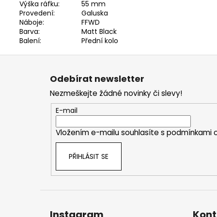
Výška ráfku:
55 mm
Provedení:
Galuska
Náboje:
FFWD
Barva:
Matt Black
Balení:
Přední kolo
Z
á
Odebírat newsletter
p
Nezmeškejte žádné novinky či slevy!
a
t
E-mail
í
Vložením e-mailu souhlasíte s
podmínkami o
PŘIHLÁSIT SE
Instagram
Kont