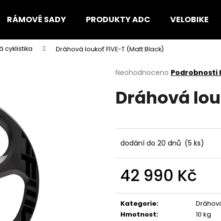
RÁMOVÉ SADY
PRODUKTY ADC
VELOBIKE
 cyklistika
Dráhová loukoť FIVE-T (Matt Black)
Co potřebujete najít?
Průměrné
Neohodnoceno
Podrobnosti
hodnocení
Dráhová lou
produktu
HLEDAT
je
0,0
z
5
Doporučujeme
hvězdiček.
dodání do 20 dnů
(5 ks)
42 990 Kč
Měrná
cena:
Kategorie
:
Dráhová
Hmotnost
:
10 kg