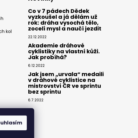
Co v 7 pádech Dědek
vyzkoušel a já dělám už
ch
rok: dráha vysochá tělo,
zocelí mysl a naučí jezdit
ch kol
22.12.2022
Akademie dráhové
cyklistiky na vlastní kůži.
Jak probíhá?
6.12.2022
Jak jsem „urvala“ medaili
v dráhové cyklistice na
mistrovství ČR ve sprintu
bez sprintu
6.7.2022
ouhlasím