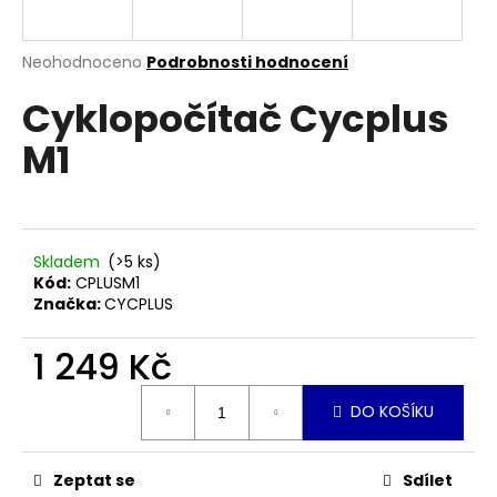
a
j
Průměrné
Neohodnoceno
Podrobnosti hodnocení
í
hodnocení
Cyklopočítač Cycplus
produktu
t
je
?
M1
0,0
z
5
hvězdiček.
HLEDAT
Skladem
(>5 ks)
Kód:
CPLUSM1
Značka:
CYCPLUS
D
1 249 Kč
o
Měrná
p
DO KOŠÍKU
cena:
o
r
u
Zeptat se
Sdílet