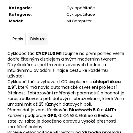
č
u
Kategorie
:
Cyklopočítače
j
Kategorie
:
Cyklopočítače
e
Model
:
M1 Computer
m
e
Popis
Diskuze
PŘILBA
Cyklopočítač
CYCPLUS M1
zaujme na první pohled velmi
KASK
dobře čitelným displejem a svým moderním tvarem.
PROTONE
Díky širokému spektru zobrazovaných hodnot a
ICON
intuitivnímu ovládání si najde cestu ke každému
WHITE
uživateli.
6
Cyklopočítač je vybaven LCD displejem s
úhlopříčkou
890
2,9"
, který má navíc automatické osvětlení pro lepší
Kč
čitelnost. Zobrazování měřených parametrů a hodnot je
zprostředkováno pěti datovými obrazovkami, které Vám
umožní mít až 25 různých datových polí.
Přenos dat je zprostředkován
Bluetooth 5.0
a
ANT+
.
Zařízení podporuje
GPS
, GLONASS, Galileo a BeiDou
satelity, takto je dosaženo opravdu vysoké přesnosti
zaměření polohy.
Baterie cyklopočítače M1 vystačí na
35 hodin provozu
.