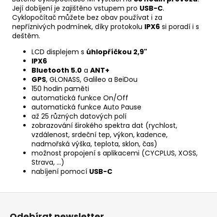
Její dobíjení je zajištěno vstupem pro
USB-C
.
Cyklopočítač můžete bez obav používat i za
nepříznivých podmínek, díky protokolu
IPX6
si poradí i s
deštěm.
LCD displejem s
úhlopříčkou 2,9"
IPX6
Bluetooth 5.0
a
ANT+
GPS
, GLONASS, Galileo a BeiDou
150 hodin paměti
automatická funkce On/Off
automatická funkce Auto Pause
až 25 různých datových polí
zobrazování širokého spektra dat (rychlost,
vzdálenost, srdeční tep, výkon, kadence,
nadmořská výška, teplota, sklon, čas)
možnost propojení s aplikacemi (CYCPLUS, XOSS,
Strava, ...)
nabíjení pomocí
USB-C
Z
á
Odebírat newsletter