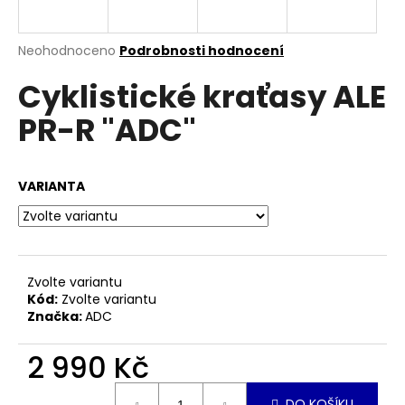
a
j
Průměrné
Neohodnoceno
Podrobnosti hodnocení
í
hodnocení
Cyklistické kraťasy ALE
produktu
t
je
?
PR-R "ADC"
0,0
z
5
hvězdiček.
VARIANTA
HLEDAT
Zvolte variantu
D
Kód:
Zvolte variantu
o
Značka:
ADC
p
o
2 990 Kč
r
u
Měrná
DO KOŠÍKU