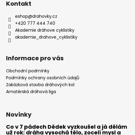
Kontakt
eshop
@
drahovky.cz
+420 777 444 740
Akademie dráhove cyklistiky
akademie_drahove_cyklistiky
Informace pro vás
Obchodní podmínky
Podmínky ochrany osobních údajů
Zakázková stavba dráhových kol
Amatérská dráhová liga
Novinky
Co v 7 pádech Dědek vyzkoušel a já dělám
už rok: dráha vysochá tělo, zocelí mysl a