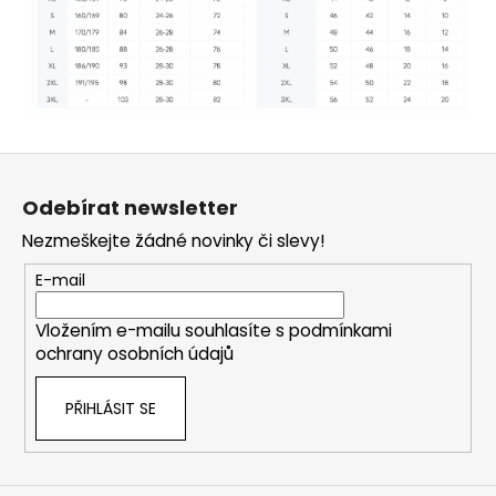
Z
á
Odebírat newsletter
p
Nezmeškejte žádné novinky či slevy!
a
t
E-mail
í
Vložením e-mailu souhlasíte s
podmínkami
ochrany osobních údajů
PŘIHLÁSIT SE