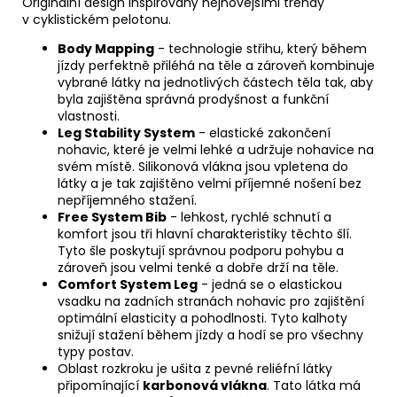
Originální design inspirovaný nejnovějšími trendy
v cyklistickém pelotonu.
Body Mapping
- technologie střihu, který během
jízdy perfektně přiléhá na těle a zároveň kombinuje
vybrané látky na jednotlivých částech těla tak, aby
byla zajištěna správná prodyšnost a funkční
vlastnosti.
Leg Stability System
- elastické zakončení
nohavic, které je velmi lehké a udržuje nohavice na
svém místě. Silikonová vlákna jsou vpletena do
látky a je tak zajištěno velmi příjemné nošení bez
nepříjemného stažení.
Free System Bib
- lehkost, rychlé schnutí a
komfort jsou tři hlavní charakteristiky těchto šlí.
Tyto šle poskytují správnou podporu pohybu a
zároveň jsou velmi tenké a dobře drží na těle.
Comfort System Leg
- jedná se o elastickou
vsadku na zadních stranách nohavic pro zajištění
optimální elasticity a pohodlnosti. Tyto kalhoty
snižují stažení během jízdy a hodí se pro všechny
typy postav.
Oblast rozkroku je ušita z pevné reliéfní látky
připomínající
karbonová vlákna
. Tato látka má