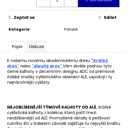
č
cena:
u
j
Zeptat se
Sdílet
e
m
Kategorie
:
Pánské
e
Popis
Diskuze
TRIKO
BABSON
BY
K našemu novému akademickému dresu
"Krátký
@ASPHALTCYCLINGLAB
dres"
nebo
"dlouhý dres"
Vám skvěle padnou tyto
590
černé kalhoty v decentním designu ADC od prémiové
Kč
italské značky cyklistického oblečení ALÉ, uspokojí i ty
nejnáročnější cyklisty.
NEJOBLÍBENĚJŠÍ TÝMOVÉ KALHOTY OD ALÉ.
Krátké
cyklistické kalhoty z kolekce, která patří mezi
neoblíbenější od ALÉ. Promyšlené detaily a pečlivost
ručního šití v italském závodě zajišťuje tu nejvyšší kvalitu.