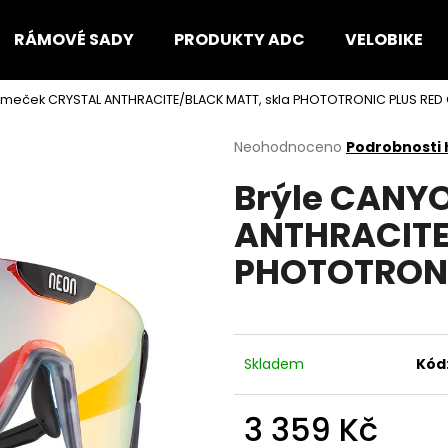
RÁMOVÉ SADY
PRODUKTY ADC
VELOBIKE
ámeček CRYSTAL ANTHRACITE/BLACK MATT, skla PHOTOTRONIC PLUS RED 
Co potřebujete najít?
Průměrné
Neohodnoceno
Podrobnosti
hodnocení
Brýle CANY
produktu
HLEDAT
je
ANTHRACITE
0,0
z
PHOTOTRONI
5
Doporučujeme
hvězdiček.
Skladem
Kód
3 359 Kč