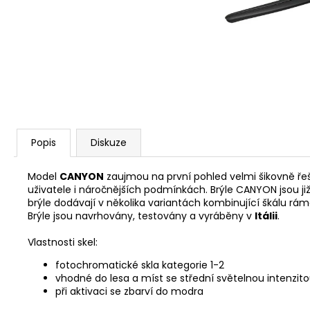
CYKLISTICKÁ ČEPIČKA ADC
390 Kč
Popis
Diskuze
Model
CANYON
zaujmou na první pohled velmi šikovně ře
uživatele i náročnějších podmínkách. Brýle CANYON jsou již
brýle dodávají v několika variantách kombinující škálu r
Brýle jsou navrhovány, testovány a vyráběny v
Itálii
.
Vlastnosti skel:
fotochromatické skla kategorie 1-2
vhodné do lesa a míst se střední světelnou intenzit
při aktivaci se zbarví do modra