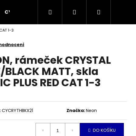
Hledat
Přihlášení
Nákupní
CYCPLUS
KOMPONENTY
OBLEČENÍ
CAT 1-3
košík
 hodnocení
ON, rámeček CRYSTAL
/BLACK MATT, skla
C PLUS RED CAT 1-3
:
CYCRYTHBKX21
Značka:
Neon
Následující
DO KOŠÍKU