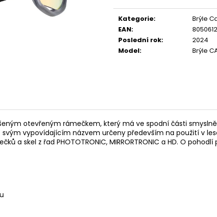
TRIKO BABSON BY
OVONEX IONILY
Měrná
@ASPHALTCYCLINGLAB
CONCENTRATE
cena:
Kategorie
:
Brýle C
590 Kč
299 Kč
EAN
:
805061
Poslední rok
:
2024
Model
:
Brýle 
šeným otevřeným rámečkem, který má ve spodní části smyslně um
 svým vypovídajícím názvem určeny především na použití v lese, al
ámečků a skel z řad PHOTOTRONIC, MIRRORTRONIC a HD. O pohodlí p
ou