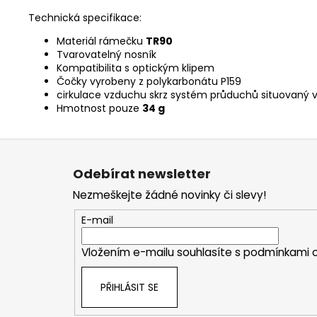
Technická specifikace:
Materiál rámečku
TR90
Tvarovatelný nosník
Kompatibilita s optickým klipem
Čočky vyrobeny z polykarbonátu P159
cirkulace vzduchu skrz systém průduchů situovaný ve
Hmotnost pouze
34 g
Z
á
Odebírat newsletter
p
Nezmeškejte žádné novinky či slevy!
a
t
E-mail
í
Vložením e-mailu souhlasíte s
podmínkami o
PŘIHLÁSIT SE