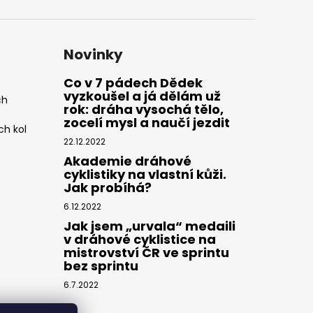
Novinky
Co v 7 pádech Dědek
vyzkoušel a já dělám už
ch
rok: dráha vysochá tělo,
zocelí mysl a naučí jezdit
ch kol
22.12.2022
Akademie dráhové
cyklistiky na vlastní kůži.
Jak probíhá?
6.12.2022
Jak jsem „urvala“ medaili
v dráhové cyklistice na
mistrovství ČR ve sprintu
bez sprintu
6.7.2022