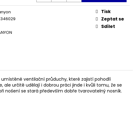
TE HYPOTONIC
Tisk
anyon
2346029
Zeptat se
Sdílet
CANYON
ístěné ventilační průduchy, které zajistí pohodlí
e určitě udělají i dobrou práci jinde i kvůli tomu, že se
ři nošení se stará především dobře tvarovatelný nosník.