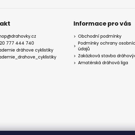
akt
Informace pro vás
hop
@
drahovky.cz
Obchodní podmínky
20 777 444 740
Podmínky ochrany osobní
údajů
ademie dráhove cyklistiky
Zakázková stavba dráhový
ademie_drahove_cyklistiky
Amatérská dráhová liga