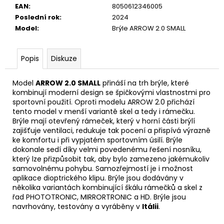
č
EAN
:
8050612346005
u
Poslední rok
:
2024
j
Model
:
Brýle ARROW 2.0 SMALL
e
m
e
Popis
Diskuze
Model
ARROW 2.0 SMALL
přináší na trh brýle, které
CYKLISTICKÝ
kombinují moderní design se špičkovými vlastnostmi pro
DRES
sportovní použití. Oproti modelu ARROW 2.0 přichází
KRÁTKÝ
ALÉ
tento model v menší variantě skel a tedy i rámečku.
PR-
Brýle mají otevřený rámeček, který v horní části brýlí
R
zajišťuje ventilaci, redukuje tak pocení a přispívá výrazně
"ADC"
ke komfortu i při vypjatém sportovním úsilí. Brýle
dokonale sedí díky velmi povedenému řešení nosníku,
2
690
který lze přizpůsobit tak, aby bylo zamezeno jakémukoliv
Kč
samovolnému pohybu. Samozřejmostí je i možnost
aplikace dioptrického klipu. Brýle jsou dodávány v
několika variantách kombinující škálu rámečků a skel z
řad PHOTOTRONIC, MIRRORTRONIC a HD. Brýle jsou
navrhovány, testovány a vyráběny v
Itálii
.