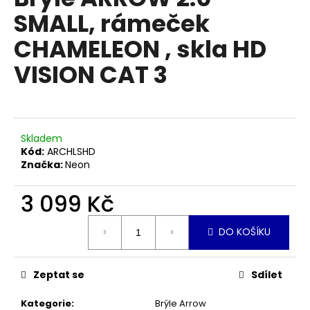
je
a
SMALL, rámeček
0,0
z
j
CHAMELEON , skla HD
5
í
hvězdiček.
VISION CAT 3
t
?
Skladem
Kód:
ARCHLSHD
HLEDAT
Značka:
Neon
3 099 Kč
D
Měrná
DO KOŠÍKU
o
cena:
p
o
Zeptat se
Sdílet
r
u
Kategorie
:
Brýle Arrow