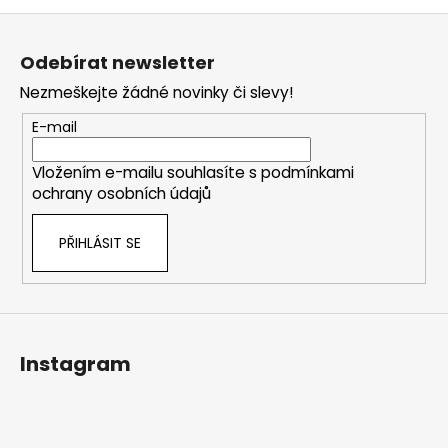
Z
á
Odebírat newsletter
p
Nezmeškejte žádné novinky či slevy!
a
t
E-mail
í
Vložením e-mailu souhlasíte s
podmínkami
ochrany osobních údajů
PŘIHLÁSIT SE
Instagram