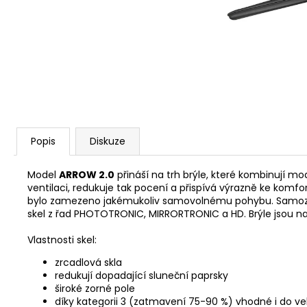
CYKLISTICKÁ ČEPIČKA ADC
390 Kč
Popis
Diskuze
Model
ARROW 2.0
přináší na trh brýle, které kombinují mod
ventilaci, redukuje tak pocení a přispívá výrazně ke komfor
bylo zamezeno jakémukoliv samovolnému pohybu. Samozřejm
skel z řad PHOTOTRONIC, MIRRORTRONIC a HD. Brýle jsou n
Vlastnosti skel:
zrcadlová skla
redukují dopadající sluneční paprsky
široké zorné pole
díky kategorii 3 (zatmavení 75-90 %) vhodné i do v