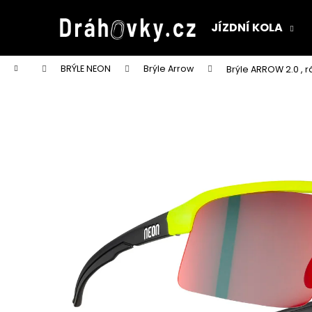
K
Přejít
na
o
JÍZDNÍ KOLA
obsah
Zpět
Zpět
š
do
do
í
Domů
BRÝLE NEON
Brýle Arrow
Brýle ARROW 2.0 , 
k
obchodu
obchodu