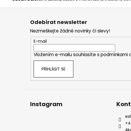
Z
á
Odebírat newsletter
p
Nezmeškejte žádné novinky či slevy!
a
t
E-mail
í
Vložením e-mailu souhlasíte s
podmínkami o
PŘIHLÁSIT SE
Instagram
Kont
es
+4
Ak