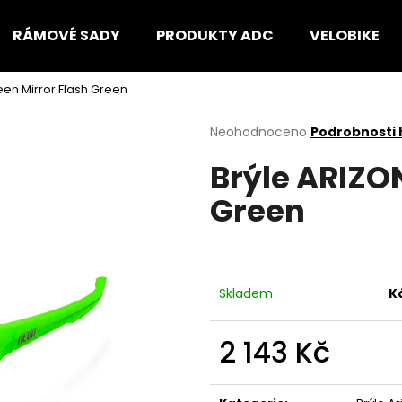
RÁMOVÉ SADY
PRODUKTY ADC
VELOBIKE
een Mirror Flash Green
Co potřebujete najít?
Průměrné
Neohodnoceno
Podrobnosti
hodnocení
Brýle ARIZO
produktu
HLEDAT
je
Green
0,0
z
5
Doporučujeme
hvězdiček.
Skladem
K
2 143 Kč
Měrná
cena: