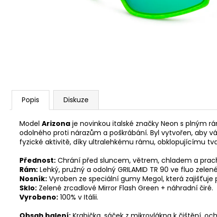
CYKLISTICKÁ ČEPIČKA ADC
390 Kč
Popis
Diskuze
Model
Arizona
je novinkou italské značky Neon s plným 
odolného proti nárazům a poškrábání. Byl vytvořen, aby vá
fyzické aktivitě, díky ultralehkému rámu, obklopujícímu
Přednost:
Chrání před sluncem, větrem, chladem a pra
Rám:
Lehký, pružný a odolný GRILAMID TR 90 ve fluo zelené
Nosník:
Vyroben ze speciální gumy Megol, která zajišťuje
Sklo:
Zelené zrcadlové Mirror Flash Green + náhradní čiré.
Vyrobeno:
100% v Itálii.
Obsah balení:
Krabička, sáček z mikrovlákna k čištění, och