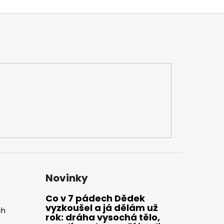
Novinky
Co v 7 pádech Dědek
vyzkoušel a já dělám už
ch
rok: dráha vysochá tělo,