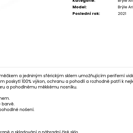
Kategorie
:
Brýle A
TRIKO BABSON BY
FROG 58 TRACK
@ASPHALTCYCLINGLAB
Model
:
Brýle A
16 055 Kč
Poslední rok
:
2021
590 Kč
ráměčkem a jedniným sférickým sklem umožňujícím periferní vid
m poskytl 100% výkon, ochranu a pohodlí a rozhodně patří k nejl
 tvaru a pohodlnému měkkému nosníku.
chem.
 barvě.
 pohodlné nošení.
raně a skladování a náhradní čiré sklo.