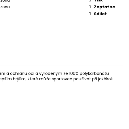
rizona
 GREEN
rizona
Zeptat se
Sdílet
ění a ochranu očí a vyrobeným ze 100% polykarbonátu
epším brýlím, které může sportovec používat při jakékoli